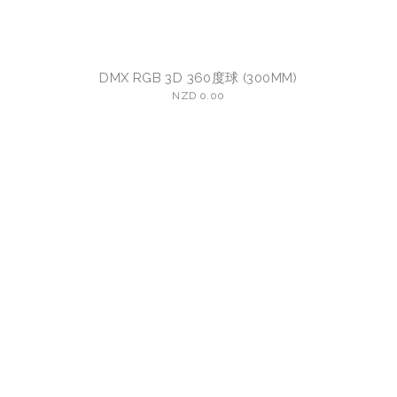
DMX RGB 3D 360度球 (300MM)
NZD 0.00