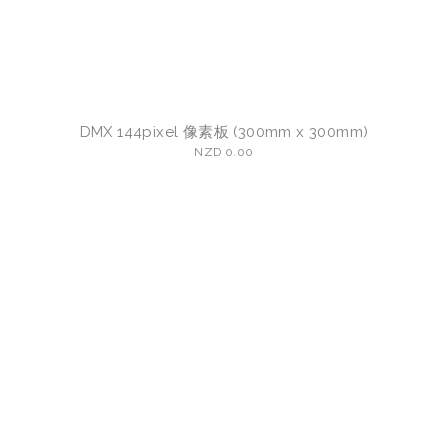
DMX 144pixel 像素板 (300mm x 300mm)
NZD 0.00