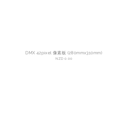
DMX 42pixel 像素板 (280mmx310mm)
NZD 0.00