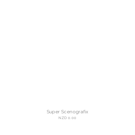
Super Scenografix
NZD 0.00