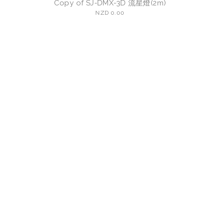
Copy of SJ-DMX-3D 流星燈(2m)
NZD 0.00