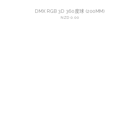
DMX RGB 3D 360度球 (200MM)
NZD 0.00