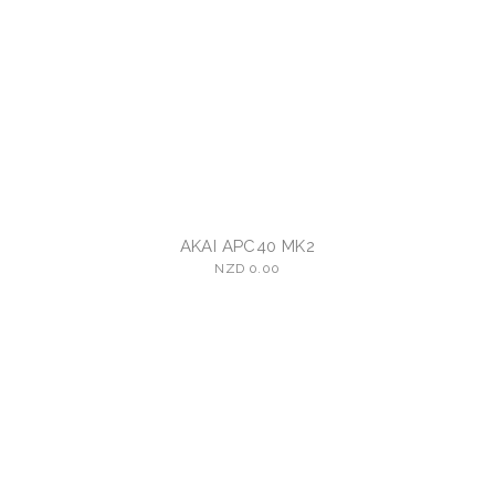
AKAI APC40 MK2
NZD 0.00