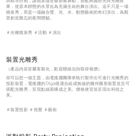
與精準控制，讓噴泉隨音樂節奏舞動，搭配絢麗燈光與光雕效
果，使原本靜態的水景化為充滿生命的舞台演出。這不只是一場
噴泉秀，而是一場融合聲、光、水、動態藝術的奇幻演出，為觀
眾創造難忘的夜間體驗。
＃光雕噴泉秀 ＃活動 ＃演出
裝置光雕秀
（產品內容皆屬客製化，歡迎聯絡洽詢取得報價）
你可以想一個主題，由電搖擺團隊來執行製作出可進行光雕秀的
投影裝置，電搖擺的Olga很適合組成無線的幾何圖形裝置並且可
搭配光雕秀，呈現點線面構成之美。價格便宜並呈現出科技之
美。
＃裝置投影 ＃視覺 ＃藝術