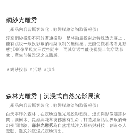
網紗光雕秀
（產品內容皆屬客製化，歡迎聯絡洽詢取得報價）
浮空網紗投影不同於普通投影，是將動畫投射於特殊透光幕上，
能有跳脫一般投影幕的框架限制的無框感，更能使觀看者看見動
態3D影像呈現於三度空間中，而其穿透性能使視覺上能穿透影
像，產生前後景深之立體感。
＃網紗投影 ＃活動 ＃演出
森林光雕秀｜沉浸式自然光影展演
（產品內容皆屬客製化，歡迎聯絡洽詢取得報價）
白天寧靜的森林，在夜晚透過光雕投影甦醒。燈光與影像灑落林
間，讓樹木、昆蟲與花草彷彿擁有生命，打造如童話世界般的奇
幻夜間體驗。
森林光雕秀
為自然場域注入藝術與科技，創造令人
驚豔、難忘的沉浸式夜晚演出。