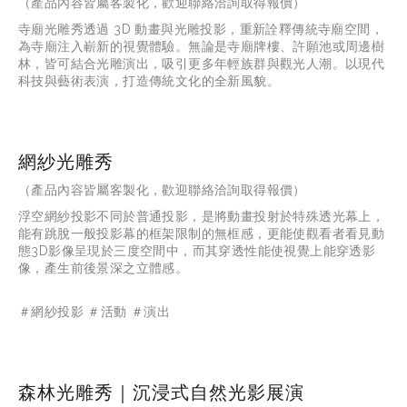
（產品內容皆屬客製化，歡迎聯絡洽詢取得報價）
寺廟光雕秀透過
 3D 
動畫與光雕投影，重新詮釋傳統寺廟空間，
為寺廟注入嶄新的視覺體驗。無論是寺廟牌樓、許願池或周邊樹
林，皆可結合光雕演出，吸引更多年輕族群與觀光人潮。以現代
科技與藝術表演，打造傳統文化的全新風貌。
網紗光雕秀
（產品內容皆屬客製化，歡迎聯絡洽詢取得報價）
浮空網紗投影不同於普通投影，是將動畫投射於特殊透光幕上，
能有跳脫一般投影幕的框架限制的無框感，更能使觀看者看見動
態3D影像呈現於三度空間中，而其穿透性能使視覺上能穿透影
像，產生前後景深之立體感。
＃網紗投影 ＃活動 ＃演出
森林光雕秀｜沉浸式自然光影展演