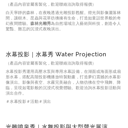
（產品內容皆屬客製化，歡迎聯絡洽詢取得報價）
白天寧靜的森林，在夜晚透過光雕投影甦醒。燈光與影像灑落林
間，讓樹木、昆蟲與花草彷彿擁有生命，打造如童話世界般的奇
幻夜間體驗。
森林光雕秀
為自然場域注入藝術與科技，創造令人
驚豔、難忘的沉浸式夜晚演出。
水幕投影｜水幕秀 Water Projection
（產品內容皆屬客製化，歡迎聯絡洽詢取得報價）
水幕投影秀運用高壓水泵與專用水幕設備，在湖面或海面形成扇
形水幕，搭配高階投影機播放特製動畫，打造夢幻震撼的水幕影
像演出。影像與夜空、水霧完美融合，人物彷彿在空中飛舞、降
臨，呈現如電影般的沉浸式視覺體驗。歡迎洽詢水幕投影活動與
演出合作。
＃水幕投影＃活動＃演出
光雕噴泉秀｜水舞投影與大型聲光展演