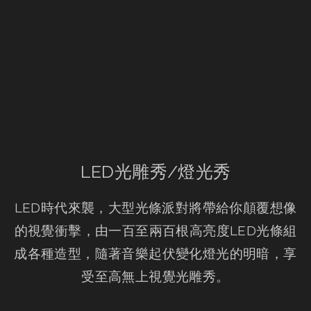
LED光雕秀/燈光秀
LED時代來襲，大型光條派對將帶給你顛覆想像
的視覺衝擊，由一百至兩百根高亮度LED光條組
成各種造型，隨著音樂起伏變化燈光的明暗，享
受至高無上視覺光雕秀。