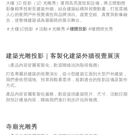
大樓
 3D 
投影（
3D 
光雕秀）運用高亮度投影設備，將立體動態
影像精準投射至建築外牆，結合建築結構與視覺動畫，打造震撼
人心的夜間戶外視覺廣告與品牌演出。虛實交錯、真實與影像融
合，使整棟建築成為最吸睛的展示舞台。
＃大樓3D投影 ＃活動＃光雕秀 #
樓體投影
 #樓體燈光秀
建築光雕投影｜客製化建築外牆視覺展演
（產品內容皆屬客製化，歡迎聯絡洽詢取得報價）
打造專屬於建築的視覺演出，從小型建築立面到大型戶外建築，
我們會依照場地、預算與觀看需求，規劃適合的投影設備及製作
方式。
產品內容皆屬客製化服務，歡迎提供建築照片、尺寸、活動日期
與預計播放內容，聯絡我們進行初步評估與報價。
寺廟光雕秀