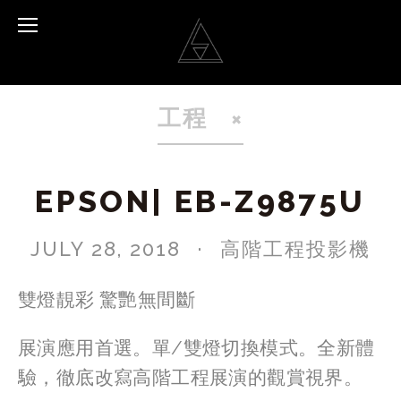
工程
EPSON| EB-Z9875U
JULY 28, 2018
高階工程投影機
雙燈靚彩 驚艷無間斷
展演應用首選。單/雙燈切換模式。全新體
驗，徹底改寫高階工程展演的觀賞視界。