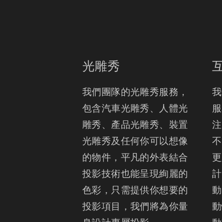
光雕秀
我們團隊的光雕秀服務， 
我
包含汽車光雕秀、人體光
服
雕秀、產品光雕秀、裝置
注
光雕秀及任何你可以想像
不
的物件，平凡的外表結合
更
投影技術也能呈現絢麗的
計
色彩，只需提供你想要的
動
投影項目，我們將為你量
動