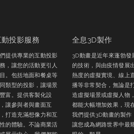
互動投影服務
全息3D製作
們提供專業的互動投影
3D動畫是近年來蓬勃發
務，讓您的活動更引人
的技術，與由疫情發展
目。包括地面和餐桌等
熱度的虛擬實境、線上
同類型的投影，讓場景
播等非常契合，無論是
豐富。提供客製化設
造虛擬場景或虛擬人物
，讓參與者與畫面互
都能大幅增加效果，現
，打造充滿想像力和互
我們提供3D動畫的製作
性的體驗。不論商業活
讓您成為網路世界中最