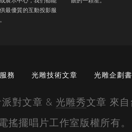
或展示中心，我們都能
眼的一顆星。
供最優質的互動投影服
。
服務
光雕技術文章
光雕企劃
派對文章 & 
光雕秀
文章 來
電搖擺唱片工作室版權所有。