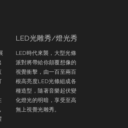
LED光雕秀/燈光秀
展
LED時代來襲，大型光條
出
派對將帶給你顛覆想像的
直
視覺衝擊，由一百至兩百
打
根高亮度LED光條組成各
，
種造型，隨著音樂起伏變
在
化燈光的明暗，享受至高
，
無上視覺光雕秀。
耀