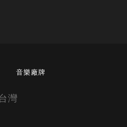
書
音樂廠牌
自台灣
 