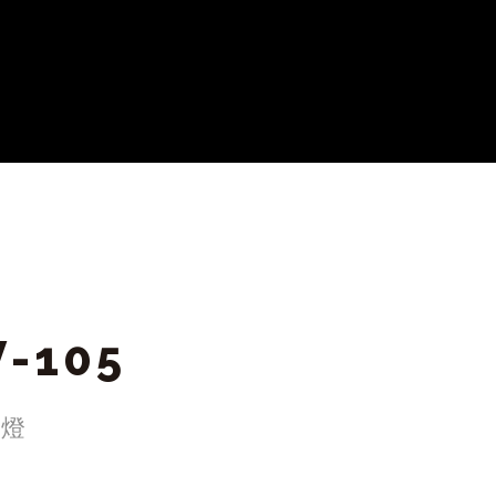
V-105
影燈