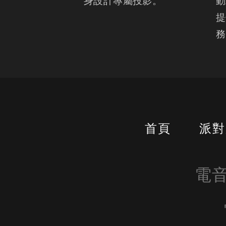
身設計專屬投影。
動
提
務
首頁
派對
電音