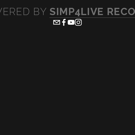
ERED BY 
SIMP4LIVE REC
ew
View
lsize
fullsize