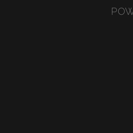
POW
View
Vi
fullsize
ful