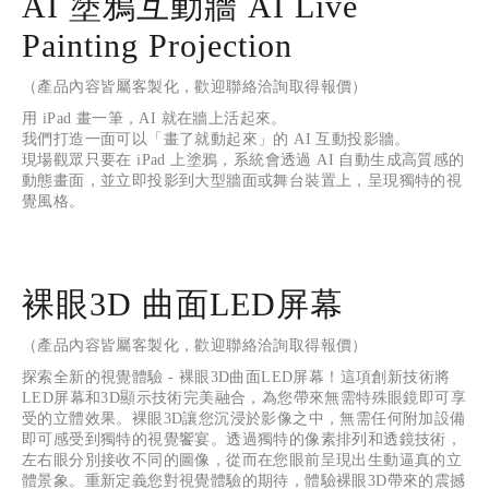
AI 塗鴉互動牆 AI Live
Painting Projection
（產品內容皆屬客製化，歡迎聯絡洽詢取得報價）
用
 iPad 
畫一筆，
AI 
就在牆上活起來。
我們打造一面可以「畫了就動起來」的
 AI 
互動投影牆。
現場觀眾只要在
 iPad 
上塗鴉，系統會透過
 AI 
自動生成高質感的
動態畫面，並立即投影到大型牆面或舞台裝置上，呈現獨特的視
覺風格。
裸眼3D 曲面LED屏幕
（產品內容皆屬客製化，歡迎聯絡洽詢取得報價）
探索全新的視覺體驗 - 裸眼3D曲面LED屏幕！這項創新技術將
LED屏幕和3D顯示技術完美融合，為您帶來無需特殊眼鏡即可享
受的立體效果。裸眼3D讓您沉浸於影像之中，無需任何附加設備
即可感受到獨特的視覺饗宴。透過獨特的像素排列和透鏡技術，
左右眼分別接收不同的圖像，從而在您眼前呈現出生動逼真的立
體景象。重新定義您對視覺體驗的期待，體驗裸眼3D帶來的震撼