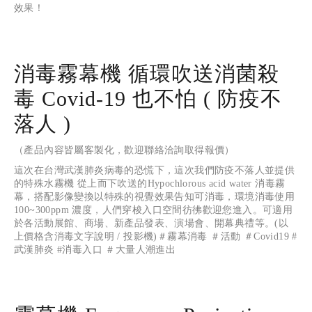
效果！
消毒霧幕機 循環吹送消菌殺
毒 Covid-19 也不怕 ( 防疫不
落人 )
（產品內容皆屬客製化，歡迎聯絡洽詢取得報價）
這次在台灣武漢肺炎病毒的恐慌下，這次我們防疫不落人並提供
的特殊水霧機 從上而下吹送的Hypochlorous acid water 消毒霧
幕，搭配影像變換以特殊的視覺效果告知可消毒，環境消毒使用 
100~300ppm 濃度，人們穿梭入口空間彷彿歡迎您進入。可適用
於各活動展館、商場、新產品發表、演場會、開幕典禮等。(以
上價格含消毒文字說明 / 投影機)＃霧幕消毒 ＃活動 ＃Covid19 #
武漢肺炎 #消毒入口 ＃大量人潮進出