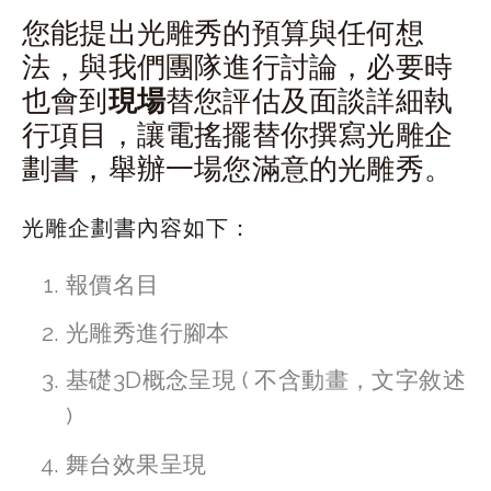
您能提出光雕秀的預算與任何想
法，與我們團隊進行討論，必要時
也會到
現場
替您評估及面談詳細執
行項目，讓電搖擺替你撰寫光雕企
劃書，舉辦一場您滿意的光雕秀。
光雕企劃書內容如下：
報價名目
光雕秀進行腳本
基礎3D概念呈現 ( 不含動畫，文字敘述 
)
舞台效果呈現