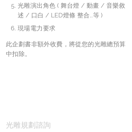
光雕演出角色 ( 舞台燈 / 動畫 / 音樂敘
述 / 口白 / LED燈條 整合..等 )
現場電力要求
此企劃書非額外收費，將從您的光雕總預算
中扣除。
光雕規劃諮詢