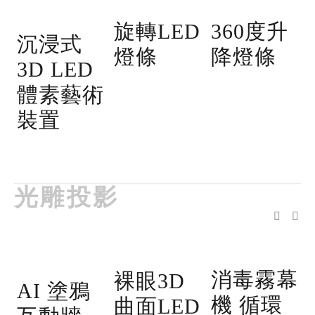
旋轉LED
360度升
沉浸式
燈條
降燈條
3D LED
體素藝術
裝置
光雕投影
消毒霧幕
裸眼3D
AI 塗鴉
機 循環
曲面LED