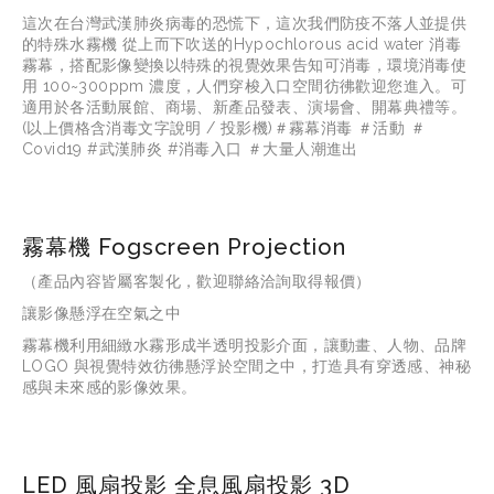
這次在台灣武漢肺炎病毒的恐慌下，這次我們防疫不落人並提供
的特殊水霧機 從上而下吹送的Hypochlorous acid water 消毒
霧幕，搭配影像變換以特殊的視覺效果告知可消毒，環境消毒使
用 100~300ppm 濃度，人們穿梭入口空間彷彿歡迎您進入。可
適用於各活動展館、商場、新產品發表、演場會、開幕典禮等。
(以上價格含消毒文字說明 / 投影機)＃霧幕消毒 ＃活動 ＃
Covid19 #武漢肺炎 #消毒入口 ＃大量人潮進出
霧幕機 Fogscreen Projection
（產品內容皆屬客製化，歡迎聯絡洽詢取得報價）
讓影像懸浮在空氣之中
霧幕機利用細緻水霧形成半透明投影介面，讓動畫、人物、品牌 
LOGO 與視覺特效彷彿懸浮於空間之中，打造具有穿透感、神秘
感與未來感的影像效果。
LED 風扇投影 全息風扇投影 3D