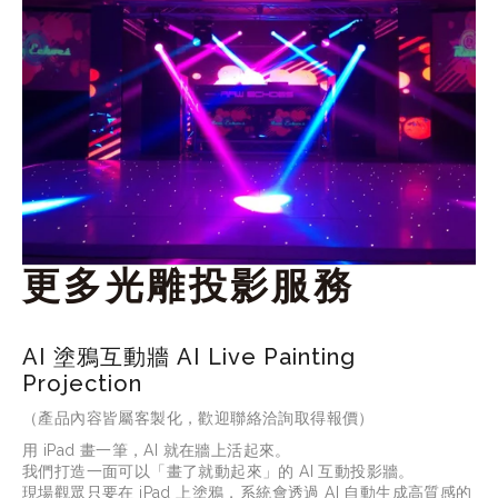
更多光雕投影服務
AI 塗鴉互動牆 AI Live Painting
Projection
（產品內容皆屬客製化，歡迎聯絡洽詢取得報價）
用
 iPad 
畫一筆，
AI 
就在牆上活起來。
我們打造一面可以「畫了就動起來」的
 AI 
互動投影牆。
現場觀眾只要在
 iPad 
上塗鴉，系統會透過
 AI 
自動生成高質感的