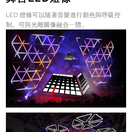
LED 燈條可以隨著音樂進行顏色與呼吸控
制。可與光雕圖像融合ㄧ體。