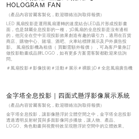
HOLOGRAＭ FAN
（產品內容皆屬客製化，歡迎聯絡洽詢取得報價）
LED 風扇投影是運用風扇運轉的速度結合LED晶片形成投影畫
面，也是隸屬全息投影的一種，3D風扇的全息投影是沒有邊框
的，他完全在空中呈現投影效果創造有趣的吸引力，適用在百貨
商店、購物中心、賭場、酒吧、火車站標牌展示及戶外廣告投
影。 風扇投影機為租借（ 買斷需額外報價 ），可為客戶量身訂
做投影動畫或品牌LOGO，如有更多方案需客製都歡迎來信詢
問。
＃風扇投影＃影像技術＃活動＃展示＃裸眼3D＃全息風扇廣告機
金字塔全息投影｜四面式懸浮影像展示系統
（產品內容皆屬客製化，歡迎聯絡洽詢取得報價）
金字塔全息投影，讓影像懸浮於立體空間之中，金字塔全息投影
透過透明反射材質與多面影像同步播放，讓人物、產品、
LOGO、角色動畫與視覺特效呈現懸浮於空間中的立體效果。