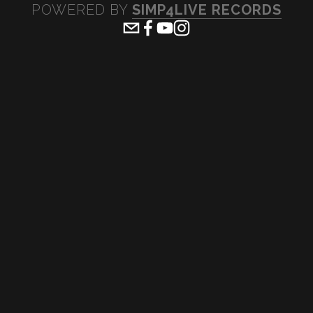
POWERED BY 
SIMP4LIVE RECORDS
View
View
View
View
fullsize
fullsize
fullsize
fullsiz
View
View
View
View
fullsize
fullsize
fullsize
fullsiz