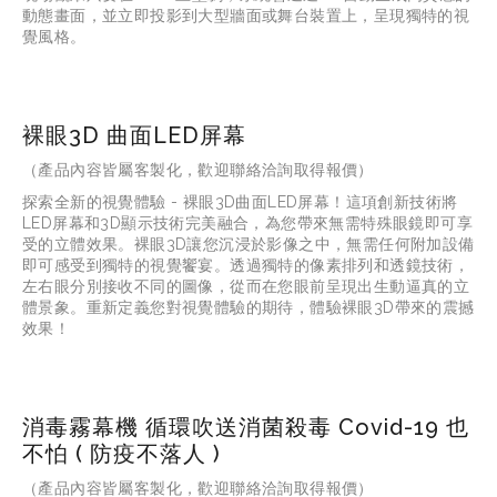
動態畫面，並立即投影到大型牆面或舞台裝置上，呈現獨特的視
覺風格。
裸眼3D 曲面LED屏幕
（產品內容皆屬客製化，歡迎聯絡洽詢取得報價）
探索全新的視覺體驗 - 裸眼3D曲面LED屏幕！這項創新技術將
LED屏幕和3D顯示技術完美融合，為您帶來無需特殊眼鏡即可享
受的立體效果。裸眼3D讓您沉浸於影像之中，無需任何附加設備
即可感受到獨特的視覺饗宴。透過獨特的像素排列和透鏡技術，
左右眼分別接收不同的圖像，從而在您眼前呈現出生動逼真的立
體景象。重新定義您對視覺體驗的期待，體驗裸眼3D帶來的震撼
效果！
消毒霧幕機 循環吹送消菌殺毒 Covid-19 也
不怕 ( 防疫不落人 )
（產品內容皆屬客製化，歡迎聯絡洽詢取得報價）