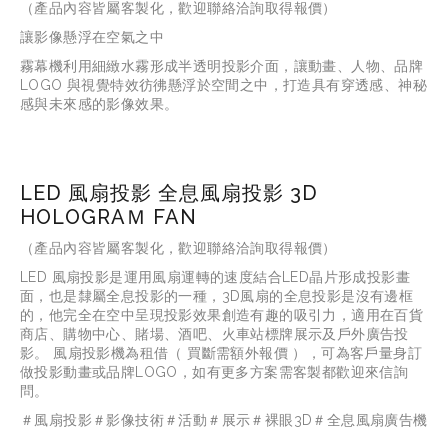
（產品內容皆屬客製化，歡迎聯絡洽詢取得報價）
讓影像懸浮在空氣之中
霧幕機利用細緻水霧形成半透明投影介面，讓動畫、人物、品牌 
LOGO 與視覺特效彷彿懸浮於空間之中，打造具有穿透感、神秘
感與未來感的影像效果。
LED 風扇投影 全息風扇投影 3D
HOLOGRAＭ FAN
（產品內容皆屬客製化，歡迎聯絡洽詢取得報價）
LED 風扇投影是運用風扇運轉的速度結合LED晶片形成投影畫
面，也是隸屬全息投影的一種，3D風扇的全息投影是沒有邊框
的，他完全在空中呈現投影效果創造有趣的吸引力，適用在百貨
商店、購物中心、賭場、酒吧、火車站標牌展示及戶外廣告投
影。 風扇投影機為租借（ 買斷需額外報價 ），可為客戶量身訂
做投影動畫或品牌LOGO，如有更多方案需客製都歡迎來信詢
問。
＃風扇投影＃影像技術＃活動＃展示＃裸眼3D＃全息風扇廣告機