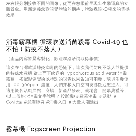
左右眼分別接收不同的圖像，從而在您眼前呈現出生動逼真的立
體景象。重新定義您對視覺體驗的期待，體驗裸眼3D帶來的震撼
效果！
消毒霧幕機 循環吹送消菌殺毒 Covid-19 也
不怕 ( 防疫不落人 )
（產品內容皆屬客製化，歡迎聯絡洽詢取得報價）
這次在台灣武漢肺炎病毒的恐慌下，這次我們防疫不落人並提供
的特殊水霧機 從上而下吹送的Hypochlorous acid water 消毒
霧幕，搭配影像變換以特殊的視覺效果告知可消毒，環境消毒使
用 100~300ppm 濃度，人們穿梭入口空間彷彿歡迎您進入。可
適用於各活動展館、商場、新產品發表、演場會、開幕典禮等。
(以上價格含消毒文字說明 / 投影機)＃霧幕消毒 ＃活動 ＃
Covid19 #武漢肺炎 #消毒入口 ＃大量人潮進出
霧幕機 Fogscreen Projection