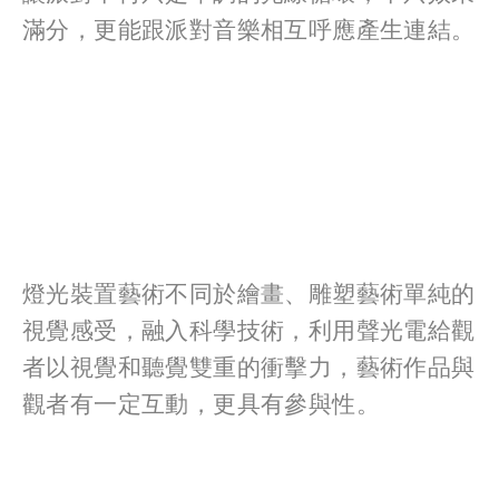
滿分，更能跟派對音樂相互呼應產生連結。
View
View
View
View
fullsize
fullsize
fullsize
fullsize
View
View
View
fullsize
fullsize
fullsize
燈光裝置藝術不同於繪畫、雕塑藝術單純的
視覺感受，融入科學技術，利用聲光電給觀
者以視覺和聽覺雙重的衝擊力，藝術作品與
觀者有一定互動，更具有參與性。