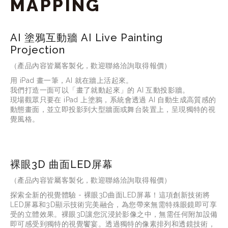
MAPPING
AI 塗鴉互動牆 AI Live Painting
Projection
（產品內容皆屬客製化，歡迎聯絡洽詢取得報價）
用
 iPad 
畫一筆，
AI 
就在牆上活起來。
我們打造一面可以「畫了就動起來」的
 AI 
互動投影牆。
現場觀眾只要在
 iPad 
上塗鴉，系統會透過
 AI 
自動生成高質感的
動態畫面，並立即投影到大型牆面或舞台裝置上，呈現獨特的視
覺風格。
裸眼3D 曲面LED屏幕
（產品內容皆屬客製化，歡迎聯絡洽詢取得報價）
探索全新的視覺體驗 - 裸眼3D曲面LED屏幕！這項創新技術將
LED屏幕和3D顯示技術完美融合，為您帶來無需特殊眼鏡即可享
受的立體效果。裸眼3D讓您沉浸於影像之中，無需任何附加設備
即可感受到獨特的視覺饗宴。透過獨特的像素排列和透鏡技術，