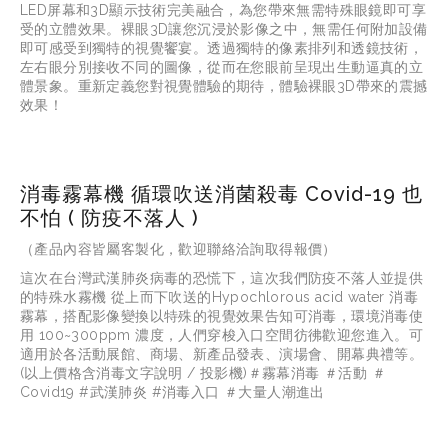
LED屏幕和3D顯示技術完美融合，為您帶來無需特殊眼鏡即可享
受的立體效果。裸眼3D讓您沉浸於影像之中，無需任何附加設備
即可感受到獨特的視覺饗宴。透過獨特的像素排列和透鏡技術，
左右眼分別接收不同的圖像，從而在您眼前呈現出生動逼真的立
體景象。重新定義您對視覺體驗的期待，體驗裸眼3D帶來的震撼
效果！
消毒霧幕機 循環吹送消菌殺毒 Covid-19 也
不怕 ( 防疫不落人 )
（產品內容皆屬客製化，歡迎聯絡洽詢取得報價）
這次在台灣武漢肺炎病毒的恐慌下，這次我們防疫不落人並提供
的特殊水霧機 從上而下吹送的Hypochlorous acid water 消毒
霧幕，搭配影像變換以特殊的視覺效果告知可消毒，環境消毒使
用 100~300ppm 濃度，人們穿梭入口空間彷彿歡迎您進入。可
適用於各活動展館、商場、新產品發表、演場會、開幕典禮等。
(以上價格含消毒文字說明 / 投影機)＃霧幕消毒 ＃活動 ＃
Covid19 #武漢肺炎 #消毒入口 ＃大量人潮進出