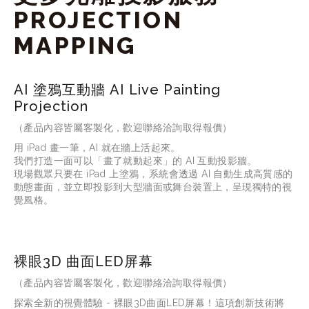
PROJECTION 
MAPPING
AI 塗鴉互動牆 AI Live Painting
Projection
（產品內容皆屬客製化，歡迎聯絡洽詢取得報價）
用
 iPad 
畫一筆，
AI 
就在牆上活起來。
我們打造一面可以「畫了就動起來」的
 AI 
互動投影牆。
現場觀眾只要在
 iPad 
上塗鴉，系統會透過
 AI 
自動生成高質感的
動態畫面，並立即投影到大型牆面或舞台裝置上，呈現獨特的視
覺風格。
裸眼3D 曲面LED屏幕
（產品內容皆屬客製化，歡迎聯絡洽詢取得報價）
探索全新的視覺體驗 - 裸眼3D曲面LED屏幕！這項創新技術將