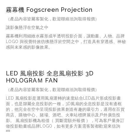
霧幕機 Fogscreen Projection
（產品內容皆屬客製化，歡迎聯絡洽詢取得報價）
讓影像懸浮在空氣之中
霧幕機利用細緻水霧形成半透明投影介面，讓動畫、人物、品牌 
LOGO 與視覺特效彷彿懸浮於空間之中，打造具有穿透感、神秘
感與未來感的影像效果。
LED 風扇投影 全息風扇投影 3D
HOLOGRAＭ FAN
（產品內容皆屬客製化，歡迎聯絡洽詢取得報價）
LED 風扇投影是運用風扇運轉的速度結合LED晶片形成投影畫
面，也是隸屬全息投影的一種，3D風扇的全息投影是沒有邊框
的，他完全在空中呈現投影效果創造有趣的吸引力，適用在百貨
商店、購物中心、賭場、酒吧、火車站標牌展示及戶外廣告投
影。 風扇投影機為租借（ 買斷需額外報價 ），可為客戶量身訂
做投影動畫或品牌LOGO，如有更多方案需客製都歡迎來信詢
問。