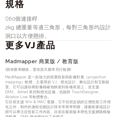
規格
60個連接桿
2kg 總重量等邊三角形，每對三角形均設計
洞口以方便懸掛。
更多VJ產品
Madmapper 商業版 / 教育版
(因有匯率關係，需依當天匯率另行報價)
MadMapper 是一款強大的視覺投影與影像對應（projection 
mapping）軟體，主要用於 VJ、燈光設計、舞台設計和互動裝
置。它可以讓你將影像精確地映射到各種表面上，並支援 
DMX、Artnet 來控制燈光設備，也能與 TouchDesigner、
Ableton Live 等軟體整合。
它目前支援 Win & MAC 電腦，它不但把反鎖的立體投影工作簡
化之外，制作的過程也都設計得非常簡單明瞭，讓藝術家或設計
師可以專注在投影工作內容。目前在最新版本裡也支援網路模板
資料庫，DMX 燈光模組化工作模式。