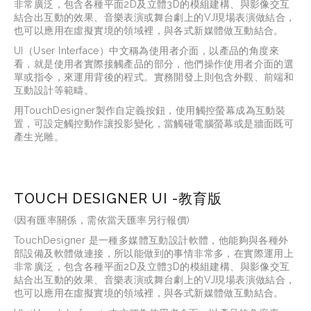
非常廣泛，包含各種平面2D及立體3D的模組建構、與影像交互
結合出互動的效果、音樂表演或舞台劇上的VJ現場表演做結合，
也可以應用在虛擬實境的領域裡，與各式新媒體做互動結合。
UI（User Interface）中文稱為使用者介面，以產品的角度來
看，就是使用者實際接觸產品的部分，他們操作使用者介面的選
單或指令，來運用背後的程式。實務開發上則包含外觀、前端和
互動設計等範疇。
用TouchDesigner製作自定義按鈕，使用觸控螢幕成為互動裝
置，可設定觸控動作讓投影變化，當觸碰電腦螢幕或是牆面既可
產生光雕。
TOUCH DESIGNER UI -教育版
(因有匯率關係，需依當天匯率另行報價)
TouchDesigner 是一種多媒體互動設計軟體，他能夠與各種外
部設備及軟體做連接，所以能做到的事情非常多，在實際運用上
非常廣泛，包含各種平面2D及立體3D的模組建構、與影像交互
結合出互動的效果、音樂表演或舞台劇上的VJ現場表演做結合，
也可以應用在虛擬實境的領域裡，與各式新媒體做互動結合。