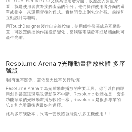
UI（User Interface）中文稱為使用者介面，以產品的角度來
看，就是使用者實際接觸產品的部分，他們操作使用者介面的選
單或指令，來運用背後的程式。實務開發上則包含外觀、前端和
互動設計等範疇。
用TouchDesigner製作自定義按鈕，使用觸控螢幕成為互動裝
置，可設定觸控動作讓投影變化，當觸碰電腦螢幕或是牆面既可
產生光雕。
Resolume Arena 7光雕動畫播放軟體 多序
號版
(因有匯率關係，需依當天匯率另行報價)
Resolume Arena 7 
為光雕動畫播放的主要工具。你可以自由即
興創作甚至讓現場視覺影像不中斷。
Resolume 
軟體在是ㄧ套多
功能頂級的光雕動畫播放軟體ㄧ樣，
Resolume 
是很多專業的
VJs 
和光雕藝術家最好的選擇。
此為多序號版本，只需一套軟體就能提供多主機使用！！