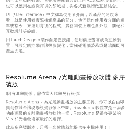
結合出互動的效果、音樂表演或舞台劇上的VJ現場表演做結合，
也可以應用在虛擬實境的領域裡，與各式新媒體做互動結合。
UI（User Interface）中文稱為使用者介面，以產品的角度來
看，就是使用者實際接觸產品的部分，他們操作使用者介面的選
單或指令，來運用背後的程式。實務開發上則包含外觀、前端和
互動設計等範疇。
用TouchDesigner製作自定義按鈕，使用觸控螢幕成為互動裝
置，可設定觸控動作讓投影變化，當觸碰電腦螢幕或是牆面既可
產生光雕。
Resolume Arena 7光雕動畫播放軟體 多序
號版
(因有匯率關係，需依當天匯率另行報價)
Resolume Arena 7 
為光雕動畫播放的主要工具。你可以自由即
興創作甚至讓現場視覺影像不中斷。
Resolume 
軟體在是ㄧ套多
功能頂級的光雕動畫播放軟體ㄧ樣，
Resolume 
是很多專業的
VJs 
和光雕藝術家最好的選擇。
此為多序號版本，只需一套軟體就能提供多主機使用！！