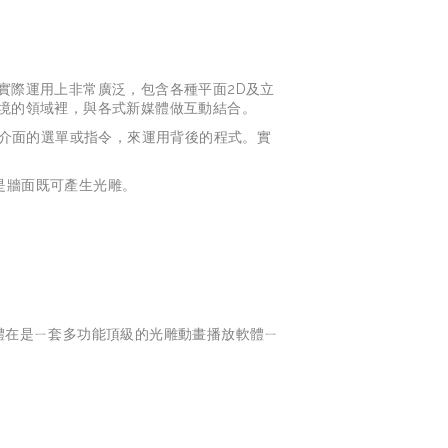
，在實際運用上非常廣泛，包含各種平面2D及立
實境的領域裡，與各式新媒體做互動結合。
使用者介面的選單或指令，來運用背後的程式。實
或是牆面既可產生光雕。
體在是ㄧ套多功能頂級的光雕動畫播放軟體ㄧ