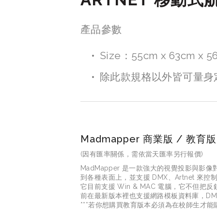
產品參數
Size：55cm x 63cm x 5
除此款規格以外皆可量身
Madmapper 商業版 / 教育版
(因有匯率關係，需依當天匯率另行報價)
MadMapper 是一款強大的視覺投影與影像
到各種表面上，並支援 DMX、Artnet 來控制燈光
它目前支援 Win & MAC 電腦，它
前在最新版本裡也支援網路模板資料庫，DM
***若你想購買教育版本必須為在校師生才能