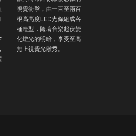
直
視覺衝擊，由一百至兩百
打
根高亮度LED光條組成各
，
種造型，隨著音樂起伏變
在
化燈光的明暗，享受至高
，
無上視覺光雕秀。
耀