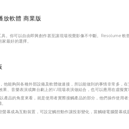
動畫播放軟體 商業版
播放的主要工具。你可以自由即興創作甚至讓現場視覺影像不中斷。Resolum
雕藝術家最好的選擇。
版
動設計軟體，他能夠與各種外部設備及軟體做連接，所以能做到的事情非常多
效果、音樂表演或舞台劇上的VJ現場表演做結合，也可以應用在虛擬
為使用者介面，以產品的角度來看，就是使用者實際接觸產品的部分，他們操作
疇。
，使用觸控螢幕成為互動裝置，可設定觸控動作讓投影變化，當觸碰電腦螢幕