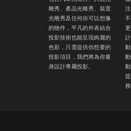
雕秀、產品光雕秀、裝置
注
光雕秀及任何你可以想像
不
的物件，平凡的外表結合
更
投影技術也能呈現絢麗的
計
色彩，只需提供你想要的
動
投影項目，我們將為你量
動
身設計專屬投影。
動
提
務