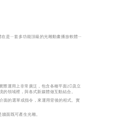
e 軟體在是ㄧ套多功能頂級的光雕動畫播放軟體ㄧ
，在實際運用上非常廣泛，包含各種平面2D及立
實境的領域裡，與各式新媒體做互動結合。
使用者介面的選單或指令，來運用背後的程式。實
或是牆面既可產生光雕。