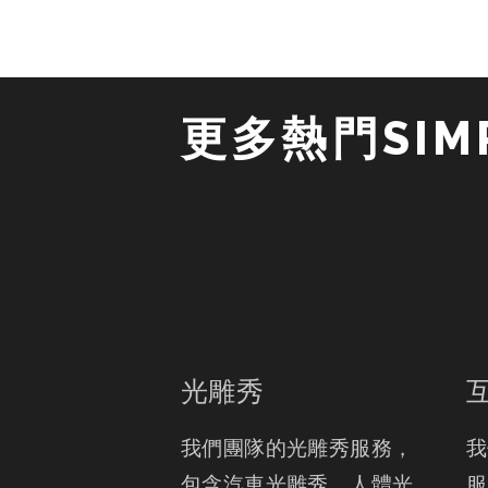
更多熱門SIMP
光雕秀
我們團隊的光雕秀服務， 
我
包含汽車光雕秀、人體光
服