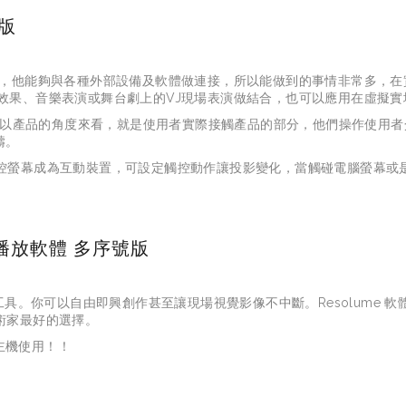
育版
動設計軟體，他能夠與各種外部設備及軟體做連接，所以能做到的事情非常多
效果、音樂表演或舞台劇上的VJ現場表演做結合，也可以應用在虛擬
為使用者介面，以產品的角度來看，就是使用者實際接觸產品的部分，他們操作
疇。
，使用觸控螢幕成為互動裝置，可設定觸控動作讓投影變化，當觸碰電腦螢幕
動畫播放軟體 多序號版
工具。你可以自由即興創作甚至讓現場視覺影像不中斷。
Resolume 
軟
術家最好的選擇。
主機使用！！