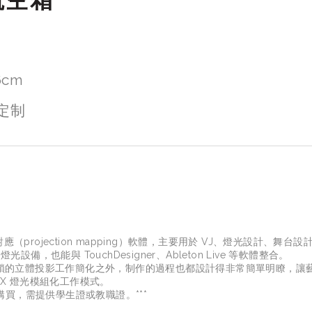
6cm
定制
對應（projection mapping）軟體，主要用於 VJ、燈光設計
設備，也能與 TouchDesigner、Ableton Live 等軟體整合。
不但把反鎖的立體投影工作簡化之外，制作的過程也都設計得非常簡單明瞭，
X 燈光模組化工作模式。
購買，需提供學生證或教職證。***