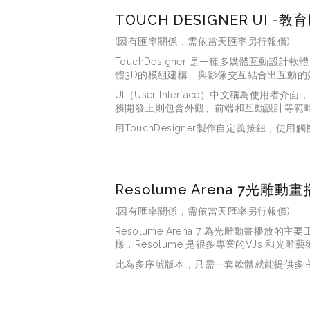
TOUCH DESIGNER UI -教
(因有匯率關係，需依當天匯率另行報價)
TouchDesigner 是一種多媒體互
體3D的模組建構、與影像交互結合出互動的
UI（User Interface）中文稱
務開發上則包含外觀、前端和互動設計等範
用TouchDesigner製作自定義按鈕
Resolume Arena 7光雕
(因有匯率關係，需依當天匯率另行報價)
Resolume Arena 7 
為光雕動畫播放的主要
樣，
Resolume 
是很多專業的
VJs 
和光雕藝
此為多序號版本，只需一套軟體就能提供多