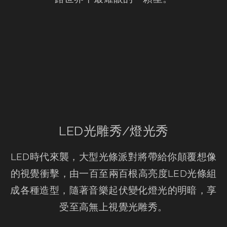
LED光雕秀/燈光秀
LED時代來襲，大型光條派對將帶給你顛覆想像
的視覺衝擊，由一百至兩百根高亮度LED光條組
成各種造型，隨著音樂起伏變化燈光的明暗，享
受至高無上視覺光雕秀。