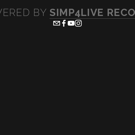
ERED BY 
SIMP4LIVE REC
ew
View
lsize
fullsize