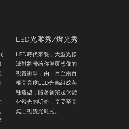
LED光雕秀/燈光秀
展
LED時代來襲，大型光條
出
派對將帶給你顛覆想像的
直
視覺衝擊，由一百至兩百
打
根高亮度LED光條組成各
，
種造型，隨著音樂起伏變
在
化燈光的明暗，享受至高
，
無上視覺光雕秀。
耀