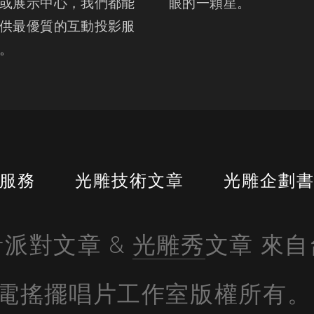
或展示中心，我們都能
眼的一顆星。
供最優質的互動投影服
。
服務
光雕技術文章
光雕企劃
派對文章 & 
光雕秀
文章 來
電搖擺唱片工作室版權所有。