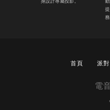
身設計專屬投影。
動
提
務
首頁
派對
電音