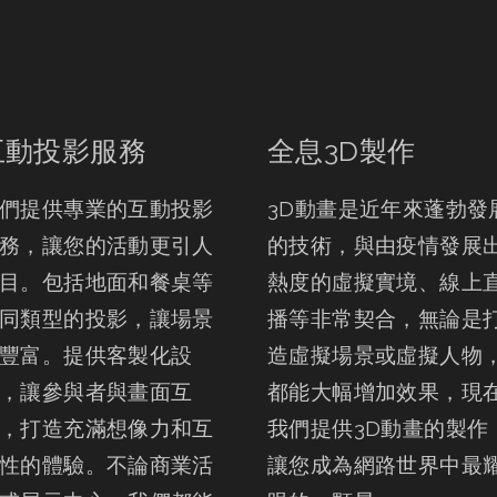
互動投影服務
全息3D製作
們提供專業的互動投影
3D動畫是近年來蓬勃發
務，讓您的活動更引人
的技術，與由疫情發展
目。包括地面和餐桌等
熱度的虛擬實境、線上
同類型的投影，讓場景
播等非常契合，無論是
豐富。提供客製化設
造虛擬場景或虛擬人物
，讓參與者與畫面互
都能大幅增加效果，現
，打造充滿想像力和互
我們提供3D動畫的製作
性的體驗。不論商業活
讓您成為網路世界中最