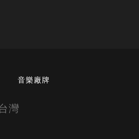
書
音樂廠牌
自台灣
 