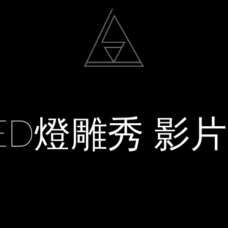
動
光雕作品
聯絡我
ED燈雕秀 影