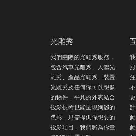
光雕秀
我們團隊的光雕秀服務， 
我
包含汽車光雕秀、人體光
服
雕秀、產品光雕秀、裝置
注
光雕秀及任何你可以想像
不
的物件，平凡的外表結合
更
投影技術也能呈現絢麗的
計
色彩，只需提供你想要的
動
投影項目，我們將為你量
動