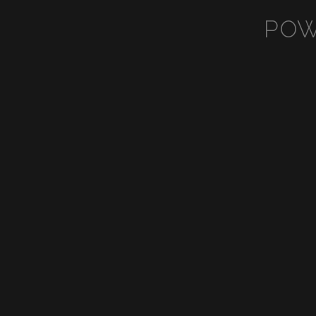
POW
View
Vi
fullsize
ful