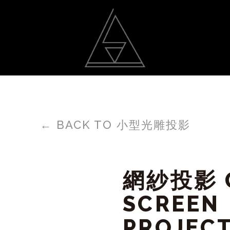
動
光雕作品
聯絡我
←
BACK TO 小型光雕投影
網紗投影 
SCREEN
PROJEC