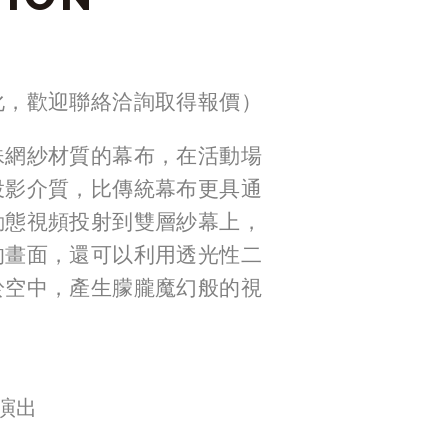
化，歡迎聯絡洽詢取得報價）
殊網紗材質的幕布，在活動場
投影介質，比傳統幕布更具通
動態視頻投射到雙層紗幕上，
的畫面，還可以利用透光性二
於空中，產生朦朧魔幻般的視
演出