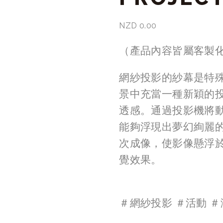
NZD 0.00
（產品內容皆屬客製
網紗投影的紗幕是特
景中充當一種新穎的
透感。通過投影機將
能夠浮現出夢幻絢麗
次成像，使影像懸浮
覺效果。
＃網紗投影 ＃活動 ＃