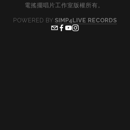
電搖擺唱片工作室版權所有。 
POWERED BY 
SIMP4LIVE RECORDS
View
View
View
View
fullsize
fullsize
fullsize
fullsiz
View
View
View
View
fullsize
fullsize
fullsize
fullsiz