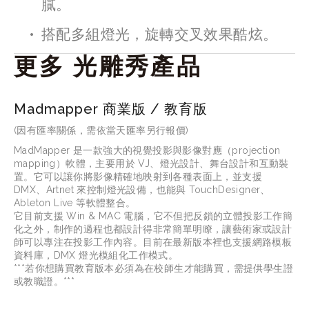
膩。
搭配多組燈光，旋轉交叉效果酷炫。
更多 光雕秀產品
Madmapper 商業版 / 教育版
(因有匯率關係，需依當天匯率另行報價)
MadMapper 是一款強大的視覺投影與影像對應（projection 
mapping）軟體，主要用於 VJ、燈光設計、舞台設計和互動裝
置。它可以讓你將影像精確地映射到各種表面上，並支援 
DMX、Artnet 來控制燈光設備，也能與 TouchDesigner、
Ableton Live 等軟體整合。
它目前支援 Win & MAC 電腦，它不但把反鎖的立體投影工作簡
化之外，制作的過程也都設計得非常簡單明瞭，讓藝術家或設計
師可以專注在投影工作內容。目前在最新版本裡也支援網路模板
資料庫，DMX 燈光模組化工作模式。
***若你想購買教育版本必須為在校師生才能購買，需提供學生證
或教職證。***