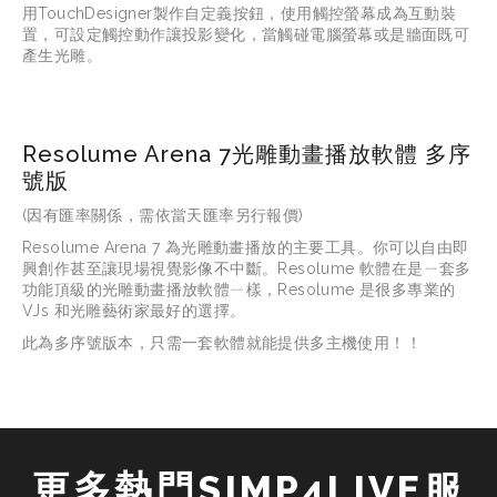
用TouchDesigner製作自定義按鈕，使用觸控螢幕成為互動裝
置，可設定觸控動作讓投影變化，當觸碰電腦螢幕或是牆面既可
產生光雕。
Resolume Arena 7光雕動畫播放軟體 多序
號版
(因有匯率關係，需依當天匯率另行報價)
Resolume Arena 7 
為光雕動畫播放的主要工具。你可以自由即
興創作甚至讓現場視覺影像不中斷。
Resolume 
軟體在是ㄧ套多
功能頂級的光雕動畫播放軟體ㄧ樣，
Resolume 
是很多專業的
VJs 
和光雕藝術家最好的選擇。
此為多序號版本，只需一套軟體就能提供多主機使用！！
更多熱門SIMP4LIVE服