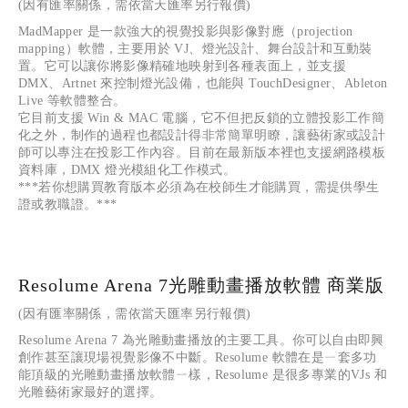
(因有匯率關係，需依當天匯率另行報價)
MadMapper 是一款強大的視覺投影與影像對應（projection 
mapping）軟體，主要用於 VJ、燈光設計、舞台設計和互動裝
置。它可以讓你將影像精確地映射到各種表面上，並支援 
DMX、Artnet 來控制燈光設備，也能與 TouchDesigner、Ableton 
Live 等軟體整合。
它目前支援 Win & MAC 電腦，它不但把反鎖的立體投影工作簡
化之外，制作的過程也都設計得非常簡單明瞭，讓藝術家或設計
師可以專注在投影工作內容。目前在最新版本裡也支援網路模板
資料庫，DMX 燈光模組化工作模式。
***若你想購買教育版本必須為在校師生才能購買，需提供學生
證或教職證。***
Resolume Arena 7光雕動畫播放軟體 商業版
(因有匯率關係，需依當天匯率另行報價)
Resolume Arena 7 為光雕動畫播放的主要工具。你可以自由即興
創作甚至讓現場視覺影像不中斷。Resolume 軟體在是ㄧ套多功
能頂級的光雕動畫播放軟體ㄧ樣，Resolume 是很多專業的VJs 和
光雕藝術家最好的選擇。