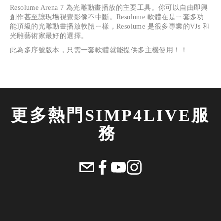
Resolume Arena 7 
為光雕動畫播放的主要工具。你可以自由即興
創作甚至讓現場視覺影像不中斷。
Resolume 
軟體在是ㄧ套多功
能頂級的光雕動畫播放軟體ㄧ樣，
Resolume 
是很多專業的
VJs 
和
光雕藝術家最好的選擇。
此為多序號版本，只需一套軟體就能提供多主機使用！！
更多熱門SIMP4LIVE服
務 