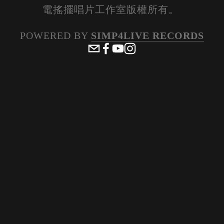
電搖擺唱片工作室版權所有。 
POWERED BY 
SIMP4LIVE RECORDS
View
View
View
View
fullsize
fullsize
fullsize
fullsize
View
View
View
View
fullsize
fullsize
fullsize
fullsize