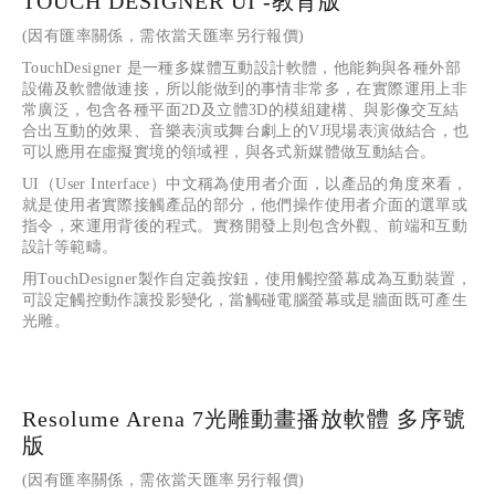
TOUCH DESIGNER UI -教育版
(因有匯率關係，需依當天匯率另行報價)
TouchDesigner 是一種多媒體互動設計軟體，他能夠與各種外部
設備及軟體做連接，所以能做到的事情非常多，在實際運用上非
常廣泛，包含各種平面2D及立體3D的模組建構、與影像交互結
合出互動的效果、音樂表演或舞台劇上的VJ現場表演做結合，也
可以應用在虛擬實境的領域裡，與各式新媒體做互動結合。
UI（User Interface）中文稱為使用者介面，以產品的角度來看，
就是使用者實際接觸產品的部分，他們操作使用者介面的選單或
指令，來運用背後的程式。實務開發上則包含外觀、前端和互動
設計等範疇。
用TouchDesigner製作自定義按鈕，使用觸控螢幕成為互動裝置，
可設定觸控動作讓投影變化，當觸碰電腦螢幕或是牆面既可產生
光雕。
Resolume Arena 7光雕動畫播放軟體 多序號
版
(因有匯率關係，需依當天匯率另行報價)