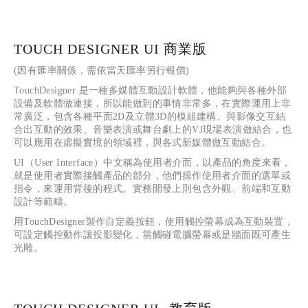
TOUCH DESIGNER UI 商業版
(因有匯率關係，需依當天匯率另行報價)
TouchDesigner 是一種多媒體互動設計軟體，他能夠與各種外部
設備及軟體做連接，所以能做到的事情非常多，在實際運用上非
常廣泛，包含各種平面2D及立體3D的模組建構、與影像交互結
合出互動的效果、音樂表演或舞台劇上的VJ現場表演做結合，也
可以應用在虛擬實境的領域裡，與各式新媒體做互動結合。
UI（User Interface）中文稱為使用者介面，以產品的角度來看，
就是使用者實際接觸產品的部分，他們操作使用者介面的選單或
指令，來運用背後的程式。實務開發上則包含外觀、前端和互動
設計等範疇。
用TouchDesigner製作自定義按鈕，使用觸控螢幕成為互動裝置，
可設定觸控動作讓投影變化，當觸碰電腦螢幕或是牆面既可產生
光雕。