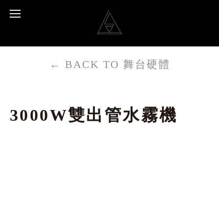
←
BACK TO 舞台硬體
3000W雙出管水霧機