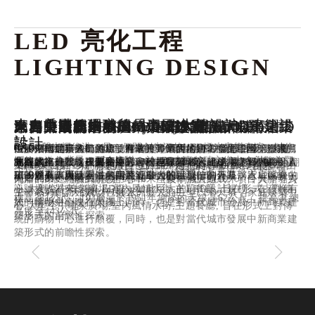
LED 亮化工程 
LIGHTING DESIGN
來自香港的環球貿易 LED大樓設計
來自美國紐約市的「帝國大廈」LED建築設
來自中國廣州的廣州塔「小蠻腰」LED建築
來自莫斯科的 Rossiya LED 建築大樓設計
來自中國喜來登 LED建築大樓設計
來自中東的 YAS Marina 旅館LED設計
世界上最高LED建築 Burj Khalifa 哈利法塔
來自中國北京的LED景館建築設計
瀚海東風第一城LED大樓設計
比利時的新港務局LED大樓 Havenhuis LED
計
設計
設計
「ICC聲光耀維港」是一個開創先河的LED燈光音樂表演，以絢
LED燈雕建築入口軸線旋轉30度，周圍環繞著發光二極管覆蓋
位於湖州的喜來登酒店，有著月亮酒店的別名，是中國第一家月
這個佔地面積達85,000平方米的500間客房的主要設計吸引力是
展示來自世界各地的標誌性建築專業的輪廓。 輪廓會慢慢滾動，
位於中國北京的街道上，有著一片巨大的LED牆面設計，點亮了
“瀚海東風第一城”商業項目位於鄭州西北的高檔住宅區，整體由
TAGGED:
廣州
,
LED建築
,
LED染色燈
爛的
維港
為背景，配合音樂，於ICC大廈外牆交織出令人歎為觀
的“褶皺”，形成一個長長的過程走廊/橋樑，進入電影院的中心翻
亮型水上建築，建築高度100米、寬度116米，使用了19000套
曲線網格外殼，覆蓋超過5,300個菱形鋼板，包含近5000個
讓觀眾第一次有機會看到選定的世界著名的建築物之間的高度真
北京的夜晚，使夜間更添另一種趣味。
九層的家庭體驗式購物中心和一座豪華酒店組成。項目大膽引入
是位於
美國
紐約州
紐約市
曼哈頓
第五大道
350號、西33街與西34
又稱小蠻腰，坊間稱扭紋柴或針筒，海拔高程600米，距離
“瀚海東風第一城”商業項目位於鄭州西北的高檔住宅區，整體由
珠江
止的聲畫故事，帶出「心繫香港」的訊息，為香港投入正能量。
閱我們令人大跌眼鏡的圖片，令人難以置信的外觀。
LED燈具來設計，並利用將近50台的燈光控制器及將近1200台的
RGBW LED燈具，由RDM協議控制。
正的差異，與哈利法塔高達828米的高度相比。
了一系列創新元素：包括亞洲最大的巨型LED天幕，家庭娛樂中
街之間的一棟著名
摩天大樓
南岸125米，整體高度達到610米（後削減天線10米），其中塔身
九層的家庭體驗式購物中心和一座豪華酒店組成。項目大膽引入
訊號接收器來控制LED燈，如此巨大的LED設計規模，在夜晚有
心,大型空中噴泉廣場,室內風情水街,主題餐廳, 旨在形式上對傳
主體454米，天線桅杆146米。
了一系列創新元素：包括亞洲最大的巨型LED天幕，家庭娛樂中
樓高381公尺、103層，於1951年增添的天線高62公尺，提高其總
如一輪明月倒映在太湖上。
統的購物中心進行顛覆，同時，也是對當代城市發展中新商業建
心,大型空中噴泉廣場,室內風情水街,主題餐廳, 旨在形式上對傳
高度至443公尺
築形式的前瞻性探索。
統的購物中心進行顛覆，同時，也是對當代城市發展中新商業建
築形式的前瞻性探索。