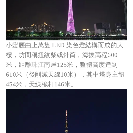
小蠻腰由上萬隻 LED 染色燈結構而成的大
樓，坊間稱扭紋柴或針筒，海拔高程600
米，距離
珠江
南岸125米，整體高度達到
610米（後削減天線10米），其中塔身主體
454米，天線桅杆146米。