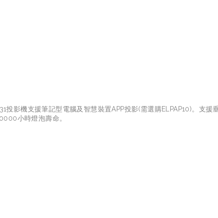
X31投影機支援筆記型電腦及智慧裝置APP投影(需選購ELPAP10)。支
0000小時燈泡壽命。