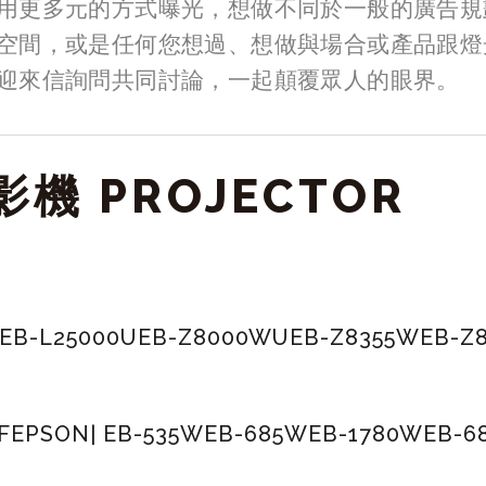
用更多元的方式曝光，想做不同於一般的廣告規
空間，或是任何您想過、想做與場合或產品跟燈
迎來信詢問共同討論，一起顛覆眾人的眼界。
機 PROJECTOR
 EB-L25000U
EB-Z8000WU
EB-Z8355W
EB-Z
F
EPSON| EB-535W
EB-685W
EB-1780W
EB-6