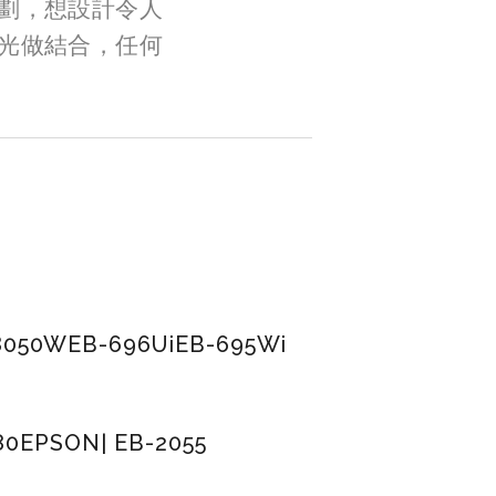
劃，想設計令人
光做結合，任何
8050W
EB-696Ui
EB-695Wi
80
EPSON| EB-2055