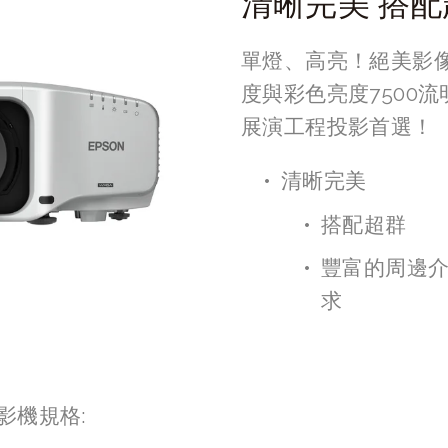
清晰完美 搭配
單燈、高亮！絕美影像
度與彩色亮度7500
展演工程投影首選！
清晰完美
搭配超群
豐富的周邊
求
影機規格: