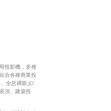
用投影機，多種
結合各種商業投
、全息裸眼3D
表演、建築投