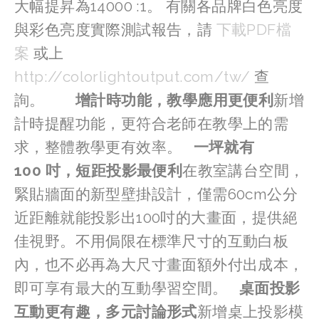
大幅提昇為14000 :1。 有關各品牌白色亮度
與彩色亮度實際測試報告，請 
下載PDF檔
案
 或上
http://colorlightoutput.com/tw/
 查
詢。        
增計時功能，教學應用更便利
新增
計時提醒功能，更符合老師在教學上的需
求，整體教學更有效率。   
一坪就有
100 吋，短距投影最便利
在教室講台空間，
緊貼牆面的新型壁掛設計，僅需60cm公分
近距離就能投影出100吋的大畫面，提供絕
佳視野。不用侷限在標準尺寸的互動白板
內，也不必再為大尺寸畫面額外付出成本，
即可享有最大的互動學習空間。   
桌面投影
互動更有趣，多元討論形式
新增桌上投影模