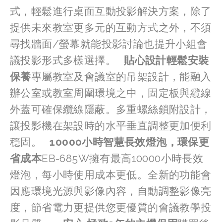
式，輕鬆進行桌面互動投影解決方案，除了
提供未來教室更多元的互動方式之外，不須
尋找牆面/螢幕就能投影討論也提升小組會
議投影形式多樣選擇。   
貼心設計輕鬆安裝
保養
專屬教室及會議室的吊架設計，能融入
辦公室或教室周圍環境之中，固定板與纜線
外蓋可確保纜線隱蔽。多重螺絲鎖附設計，
讓投影機在架設時的水平垂直調整更加便利
穩固。   
10000小時智慧長效燈泡，環保更
省成本
EB-685W擁有最高10000小時長效
燈泡，每小時使用成本更低。全新的功能會
因應環境光源與影像內容，自動調整影像亮
度，節省電力更提供您更優質的會議教學投