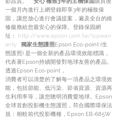
影品質。    
安心 極致3年的主機保固
購買後
一個月內進行上網登錄即享3年的極致保
固，讓您放心進行會議提案，遍及全台的維
修服務給您最安心的保障。登錄保固網
址： 
http://www.epson.com.tw/lcpwarr
anty
獨家生態護照
Epson Eco-point (生
態護照) 是一個全新的產品環境效能標識，
代表著Epson持續開發對地球友善的產品。
透過Epson Eco-point，
消費者可以清楚的了解每一項產品之環境效
能，包括節能、低污染、節省資源、資源再
生利用率等，讓您聰明消費愛地球。Epson
全球首創投影機生態護照，符合國際環保法
規：相較前代投影機種，Epson EB-685W