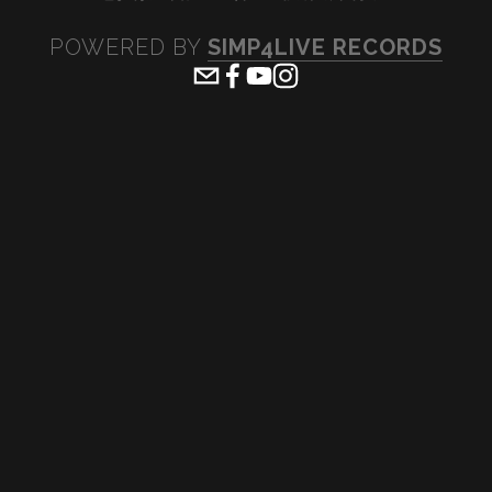
POWERED BY 
SIMP4LIVE RECORDS
View
View
View
View
fullsize
fullsize
fullsize
fullsiz
View
View
View
View
fullsize
fullsize
fullsize
fullsiz