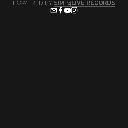
POWERED BY 
SIMP4LIVE RECORDS
View
View
View
View
fullsize
fullsize
fullsize
fullsiz
View
View
View
View
fullsize
fullsize
fullsize
fullsiz