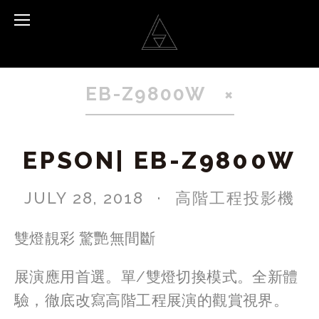
EB-Z9800W
EPSON| EB-Z9800W
JULY 28, 2018
高階工程投影機
雙燈靚彩 驚艷無間斷
展演應用首選。單/雙燈切換模式。全新體
驗，徹底改寫高階工程展演的觀賞視界。