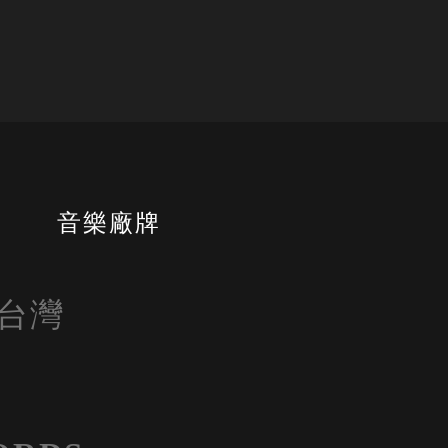
書
音樂廠牌
自台灣
 