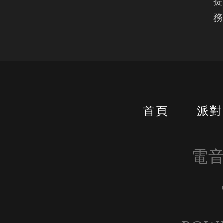
提
務
首頁
派對
電音