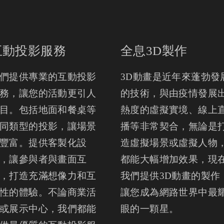
互動投影服務
全息3D製作
們提供專業的互動投影
3D動畫是近年來蓬勃發
務，讓您的活動更引人
的技術，與由疫情發展
目。包括地面和餐桌等
熱度的虛擬實境、線上
同類型的投影，讓場景
播等非常契合，無論是
豐富。提供客製化設
造虛擬場景或虛擬人物
，讓參與者與畫面互
都能大幅增加效果，現
，打造充滿想像力和互
我們提供3D動畫的製作
性的體驗。不論商業活
讓您成為網路世界中最
或展示中心，我們都能
眼的一顆星。