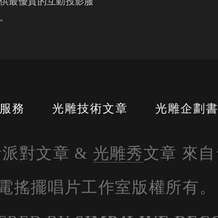
供最優質的互動投影服
。
服務
光雕技術文章
光雕企劃
派對文章 & 
光雕秀
文章 來
電搖擺唱片工作室版權所有。