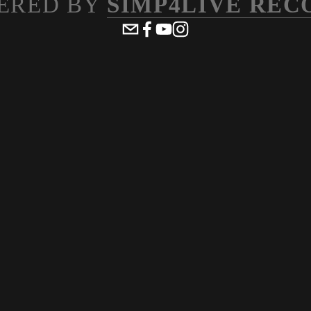
ERED BY 
SIMP4LIVE REC
ew
View
lsize
fullsize