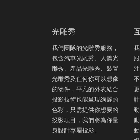
光雕秀
我們團隊的光雕秀服務， 
我
包含汽車光雕秀、人體光
服
雕秀、產品光雕秀、裝置
注
光雕秀及任何你可以想像
不
的物件，平凡的外表結合
更
投影技術也能呈現絢麗的
計
色彩，只需提供你想要的
動
投影項目，我們將為你量
動
身設計專屬投影。
動