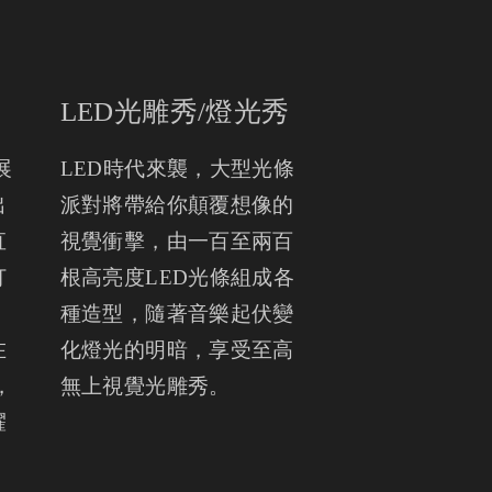
LED光雕秀/燈光秀
展
LED時代來襲，大型光條
出
派對將帶給你顛覆想像的
直
視覺衝擊，由一百至兩百
打
根高亮度LED光條組成各
，
種造型，隨著音樂起伏變
在
化燈光的明暗，享受至高
，
無上視覺光雕秀。
耀