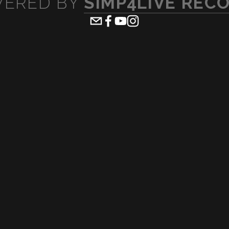
ERED BY 
SIMP4LIVE REC
ew
View
lsize
fullsize