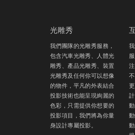
光雕秀
我們團隊的光雕秀服務， 
我
包含汽車光雕秀、人體光
服
雕秀、產品光雕秀、裝置
注
光雕秀及任何你可以想像
不
的物件，平凡的外表結合
更
投影技術也能呈現絢麗的
計
色彩，只需提供你想要的
動
投影項目，我們將為你量
動
身設計專屬投影。
動