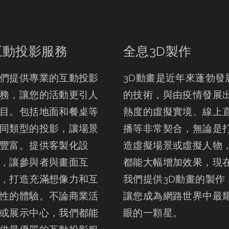
互動投影服務
全息3D製作
們提供專業的互動投影
3D動畫是近年來蓬勃發
務，讓您的活動更引人
的技術，與由疫情發展
目。包括地面和餐桌等
熱度的虛擬實境、線上
同類型的投影，讓場景
播等非常契合，無論是
豐富。提供客製化設
造虛擬場景或虛擬人物
，讓參與者與畫面互
都能大幅增加效果，現
，打造充滿想像力和互
我們提供3D動畫的製作
性的體驗。不論商業活
讓您成為網路世界中最
或展示中心，我們都能
眼的一顆星。