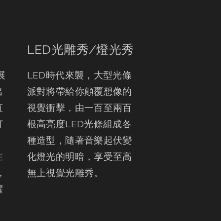
LED光雕秀/燈光秀
展
LED時代來襲，大型光條
出
派對將帶給你顛覆想像的
直
視覺衝擊，由一百至兩百
打
根高亮度LED光條組成各
，
種造型，隨著音樂起伏變
在
化燈光的明暗，享受至高
，
無上視覺光雕秀。
耀