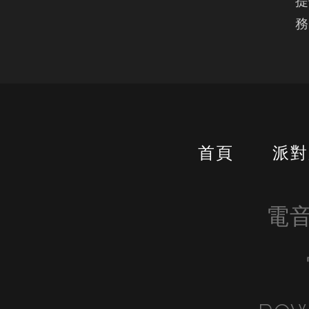
提
務
首頁
派對
電音