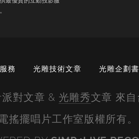
供最優質的互動投影服
。
服務
光雕技術文章
光雕企劃
派對文章 & 
光雕秀
文章 來
電搖擺唱片工作室版權所有。