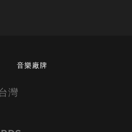
書
音樂廠牌
自台灣
 