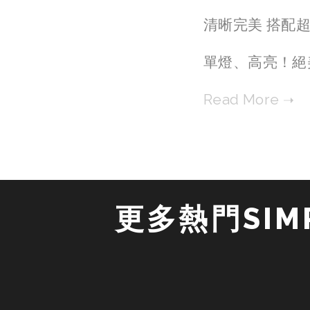
清晰完美 搭配
單燈、高亮！絕
更多熱門SIMP