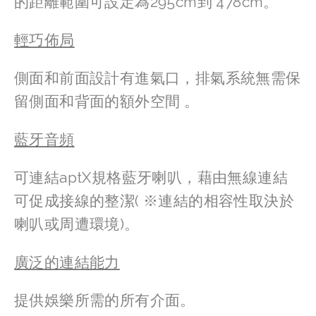
的距離範圍可設定為295cm到 478cm。
輕巧佈局
側面和前面設計有進氣口，排氣系統無需保
留側面和背面的額外空間 。
藍牙音頻
可連結aptX規格藍牙喇叭，藉由無線連結
可促成接線的整潔( ※連結的相容性取決於
喇叭或周遭環境)。
廣泛的連結能力
提供娛樂所需的所有介面。