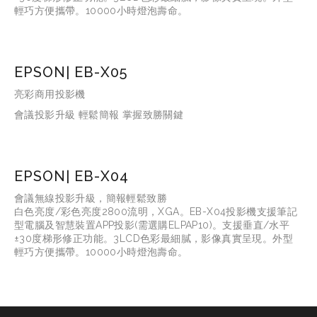
輕巧方便攜帶。10000小時燈泡壽命。
EPSON| EB-X05
亮彩商用投影機
會議投影升級 輕鬆簡報 掌握致勝關鍵
EPSON| EB-X04
會議無線投影升級，簡報輕鬆致勝
白色亮度/彩色亮度2800流明，XGA。EB-X04投影機支援筆記
型電腦及智慧裝置APP投影(需選購ELPAP10)。支援垂直/水平
±30度梯形修正功能。3LCD色彩最細膩，影像真實呈現。外型
輕巧方便攜帶。10000小時燈泡壽命。