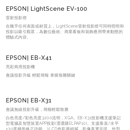
EPSON| LightScene EV-100
雷射投影燈
在幾乎任何表面或材質上，LightScene雷射投影燈可同時照明和
投影以吸引觀眾，為數位藝術、商業看板和裝飾應用帶來動態的
體驗式內容。
EPSON| EB-X41
亮彩商用投影機
會議投影升級 輕鬆簡報 掌握致勝關鍵
EPSON| EB-X31
會議無線投影升級，簡報輕鬆致勝
白色亮度/彩色亮度3200流明，XGA。EB-X31投影機支援筆記
型電腦及智慧裝置APP投影(需選購ELPAP10)。支援垂直/水平
±30度梯形修正功能。3LCD色彩最細膩，影像真實呈現。外型