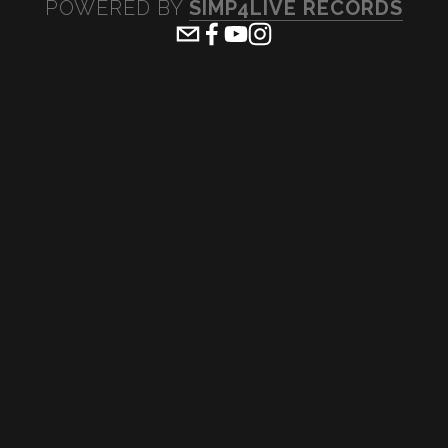
POWERED BY 
SIMP4LIVE RECORDS
View
View
View
View
fullsize
fullsize
fullsize
fullsiz
View
View
View
View
fullsize
fullsize
fullsize
fullsiz