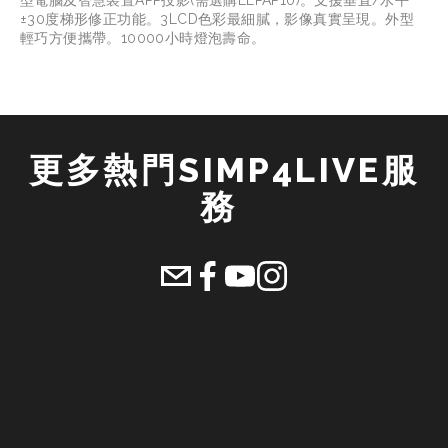
型電腦及智慧裝置APP投影(需選購ELPAP10)。支援垂直/水平
±30度梯形修正功能。3LCD色彩最細膩，影像真實呈現。外型
輕巧方便攜帶。10000小時燈泡壽命。
更多熱門SIMP4LIVE服
務 