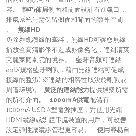
容。  
輕巧佈局
側面和前面設計有進氣口，
排氣系統無需保留側面和背面的額外空間 
。   
無線HD
免除雜亂纜線的牽絆，無線HD可讓您無線
播放全高清影像不造成影像劣化，達到清爽
亮麗家庭劇院的境界。   
藍牙音頻
可連結
aptX規格藍牙喇叭，藉由無線連結可促成
接線的整潔( ※連結的相容性取決於喇叭或
周遭環境)。  
廣泛的連結能力
提供娛樂所需
的所有介面。   
1000ｍA供電
配備有
1000mA USB A型電源插座，對使用光纖
HDMI纜線或媒體串流裝置的用戶，可改善
設定彈性讓纜線管理更容易。    
使用容易自