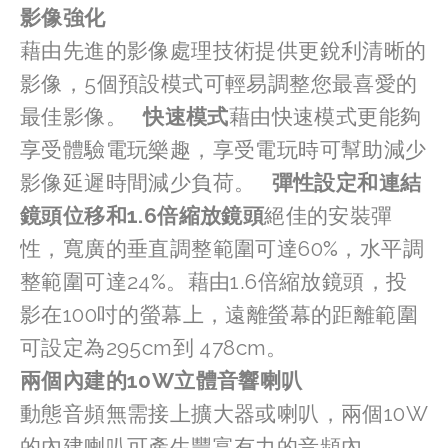
影像強化
藉由先進的影像處理技術提供更銳利清晰的
影像，5個預設模式可輕易調整您最喜愛的
最佳影像。   
快速模式
藉由快速模式更能夠
享受體驗電玩樂趣，享受電玩時可幫助減少
影像延遲時間減少負荷。   
彈性設定和連結
鏡頭位移和1.6倍縮放鏡頭
絕佳的安裝彈
性，寬廣的垂直調整範圍可達60%，水平調
整範圍可達24%。藉由1.6倍縮放鏡頭，投
影在100吋的螢幕上，遠離螢幕的距離範圍
可設定為295cm到 478cm。   
兩個內建的10W立體音響喇叭
動態音頻無需接上擴大器或喇叭，兩個10W
的內建喇叭可產生豐富有力的音頻內