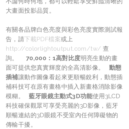
不論何時何地，都可以輕鬆享受鮮豔清晰的
大畫面投影品質。
有關各品牌白色亮度與彩色亮度實際測試報
告，請
下載PDF檔案
或上
http://colorlightoutput.com/tw/
 查
詢。     
70,000：1高對比度
明亮生動的畫
面可提供您真實輝度的全高清影像。   
動態
插補
讓動作圖像看起來更順暢銳利，動態插
補科技可在原有畫格中插入新畫格消除影像
模糊。   
藍牙眼鏡主動式3D功能
使用3LCD
科技確保觀眾可享受亮麗的3D影像，藍牙
順暢連結的3D眼鏡不受室內任何障礙物的
傳輸干擾。   