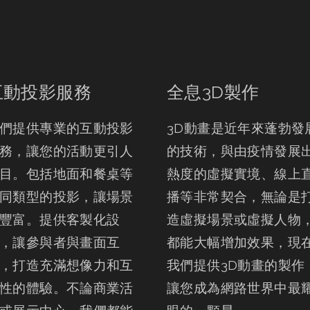
互動投影服務
全息3D製作
們提供專業的互動投影
3D動畫是近年來蓬勃發
務，讓您的活動更引人
的技術，與由疫情發展
目。包括地面和餐桌等
熱度的虛擬實境、線上
同類型的投影，讓場景
播等非常契合，無論是
豐富。提供客製化設
造虛擬場景或虛擬人物
，讓參與者與畫面互
都能大幅增加效果，現
，打造充滿想像力和互
我們提供3D動畫的製作
性的體驗。不論商業活
讓您成為網路世界中最