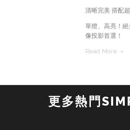
清晰完美 搭配
單燈、高亮！絕美
像投影首選！
更多熱門SIMP