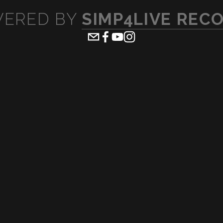
ERED BY 
SIMP4LIVE REC
ew
View
lsize
fullsize