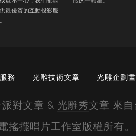
或展示中心，我們都能
眼的一顆星。
供最優質的互動投影服
。
服務
光雕技術文章
光雕企劃
派對文章 & 
光雕秀
文章 來
電搖擺唱片工作室版權所有。