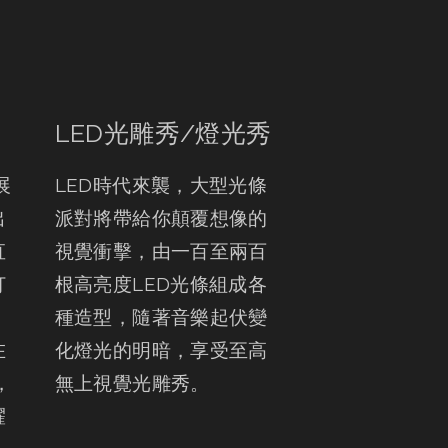
LED光雕秀/燈光秀
展
LED時代來襲，大型光條
出
派對將帶給你顛覆想像的
直
視覺衝擊，由一百至兩百
打
根高亮度LED光條組成各
，
種造型，隨著音樂起伏變
在
化燈光的明暗，享受至高
，
無上視覺光雕秀。
耀