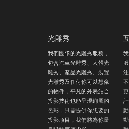
光雕秀
我們團隊的光雕秀服務， 
我
包含汽車光雕秀、人體光
服
雕秀、產品光雕秀、裝置
注
光雕秀及任何你可以想像
不
的物件，平凡的外表結合
更
投影技術也能呈現絢麗的
計
色彩，只需提供你想要的
動
投影項目，我們將為你量
動