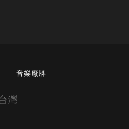
書
音樂廠牌
自台灣
 