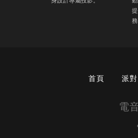
身設計專屬投影。
動
提
務
首頁
派對
電音