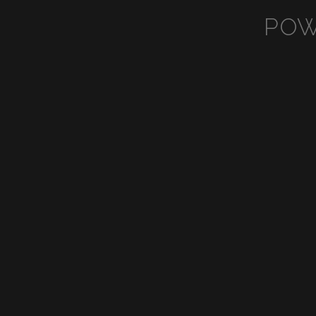
POW
View
Vi
fullsize
ful