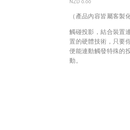
NZD 0.00
（產品內容皆屬客製
觸碰投影，結合裝置
置的硬體技術，只要
便能連動觸發特殊的
動。