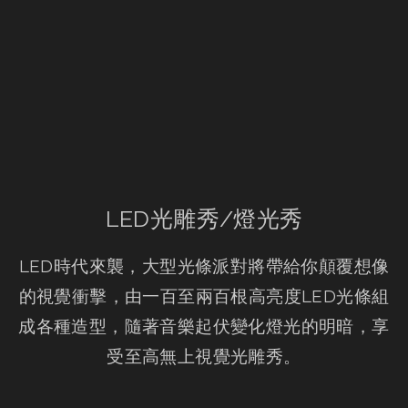
LED光雕秀/燈光秀
LED時代來襲，大型光條派對將帶給你顛覆想像
的視覺衝擊，由一百至兩百根高亮度LED光條組
成各種造型，隨著音樂起伏變化燈光的明暗，享
受至高無上視覺光雕秀。