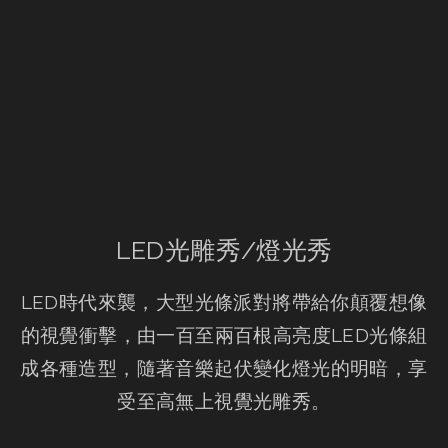
LED光雕秀/燈光秀
LED時代來襲，大型光條派對將帶給你顛覆想像
的視覺衝擊，由一百至兩百根高亮度LED光條組
成各種造型，隨著音樂起伏變化燈光的明暗，享
受至高無上視覺光雕秀。