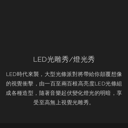
LED光雕秀/燈光秀
LED時代來襲，大型光條派對將帶給你顛覆想像
的視覺衝擊，由一百至兩百根高亮度LED光條組
成各種造型，隨著音樂起伏變化燈光的明暗，享
受至高無上視覺光雕秀。