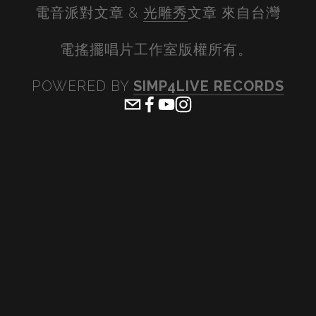
電音派對文章 & 
光雕秀
文章 來自台灣
電搖擺唱片工作室版權所有。 
POWERED BY 
SIMP4LIVE RECORDS
View
View
View
View
fullsize
fullsize
fullsize
fullsiz
View
View
View
View
fullsize
fullsize
fullsize
fullsiz