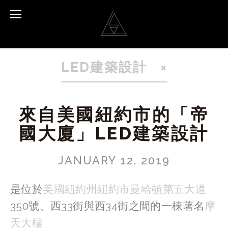
LED建築設計
來自美國紐約市的「帝
國大廈」LED建築設計
JANUARY 12, 2019
是位於
美國
紐約州
紐約市
曼哈頓
第五大道
350號、西33街與西34街之間的一棟著名
摩
天大樓