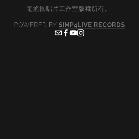
電搖擺唱片工作室版權所有。 
POWERED BY 
SIMP4LIVE RECORDS
View
View
View
View
fullsize
fullsize
fullsize
fullsiz
View
View
View
View
fullsize
fullsize
fullsize
fullsiz