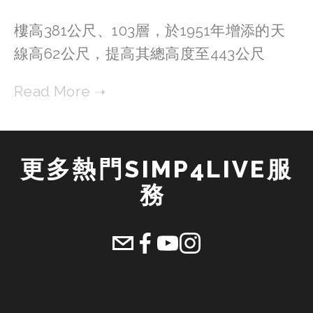
樓高381公尺、103層，於1951年增添的天
線高62公尺，提高其總高度至443公尺
更多熱門SIMP4LIVE服
務 