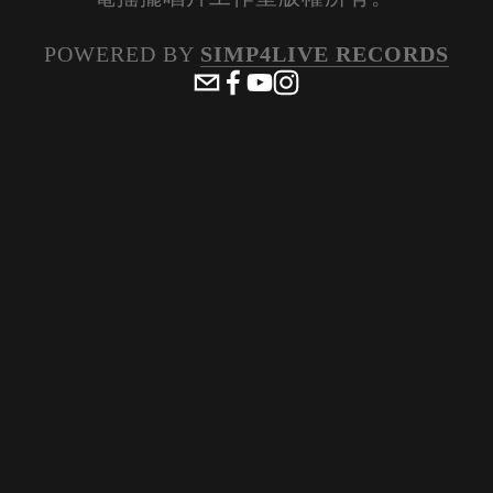
POWERED BY 
SIMP4LIVE RECORDS
View
View
View
View
fullsize
fullsize
fullsize
fullsize
View
View
View
View
fullsize
fullsize
fullsize
fullsize