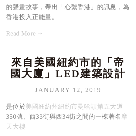
的聲畫故事，帶出「心繫香港」的訊息，為
香港投入正能量。
來自美國紐約市的「帝
國大廈」LED建築設計
JANUARY 12, 2019
是位於
美國
紐約州
紐約市
曼哈頓
第五大道
350號、西33街與西34街之間的一棟著名
摩
天大樓