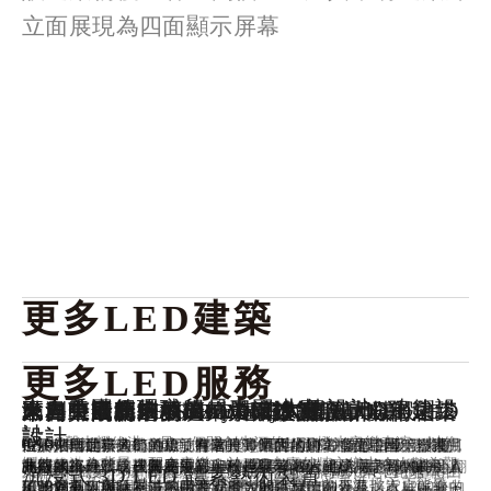
立面展現為四面顯示屏幕
更多LED建築
更多LED服務
來自香港的環球貿易 LED大樓設計
來自美國紐約市的「帝國大廈」LED建築設
來自中國廣州的廣州塔「小蠻腰」LED建築
來自莫斯科的 Rossiya LED 建築大樓設計
來自中國喜來登 LED建築大樓設計
來自中東的 YAS Marina 旅館LED設計
世界上最高LED建築 Burj Khalifa 哈利法塔
來自中國北京的LED景館建築設計
瀚海東風第一城LED大樓設計
比利時的新港務局LED大樓 Havenhuis LED
計
設計
設計
「ICC聲光耀維港」是一個開創先河的LED燈光音樂表演，以絢
LED燈雕建築入口軸線旋轉30度，周圍環繞著發光二極管覆蓋
位於湖州的喜來登酒店，有著月亮酒店的別名，是中國第一家月
這個佔地面積達85,000平方米的500間客房的主要設計吸引力是
展示來自世界各地的標誌性建築專業的輪廓。 輪廓會慢慢滾動，
位於中國北京的街道上，有著一片巨大的LED牆面設計，點亮了
“瀚海東風第一城”商業項目位於鄭州西北的高檔住宅區，整體由
爛的
維港
為背景，配合音樂，於ICC大廈外牆交織出令人歎為觀
的“褶皺”，形成一個長長的過程走廊/橋樑，進入電影院的中心翻
亮型水上建築，建築高度100米、寬度116米，使用了19000套
曲線網格外殼，覆蓋超過5,300個菱形鋼板，包含近5000個
讓觀眾第一次有機會看到選定的世界著名的建築物之間的高度真
北京的夜晚，使夜間更添另一種趣味。
九層的家庭體驗式購物中心和一座豪華酒店組成。項目大膽引入
是位於
美國
紐約州
紐約市
曼哈頓
第五大道
350號、西33街與西34
又稱小蠻腰，坊間稱扭紋柴或針筒，海拔高程600米，距離
“瀚海東風第一城”商業項目位於鄭州西北的高檔住宅區，整體由
沉浸式 3D LED 體素藝術裝置
珠江
止的聲畫故事，帶出「心繫香港」的訊息，為香港投入正能量。
閱我們令人大跌眼鏡的圖片，令人難以置信的外觀。
LED燈具來設計，並利用將近50台的燈光控制器及將近1200台的
RGBW LED燈具，由RDM協議控制。
正的差異，與哈利法塔高達828米的高度相比。
了一系列創新元素：包括亞洲最大的巨型LED天幕，家庭娛樂中
街之間的一棟著名
摩天大樓