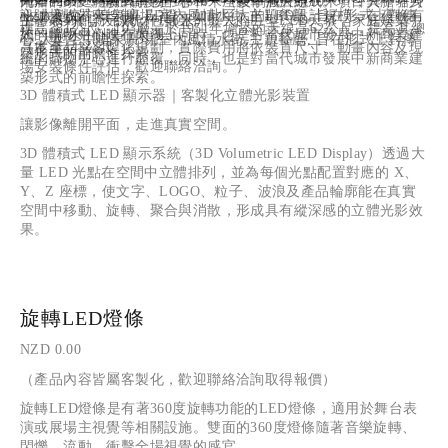
南岸125米，整體高度達到610米（後削減天線10米），其中塔身
九層的家庭體驗式購物中心和一座豪華酒店組成。項目大膽引入
訊號接收器來控制LED燈，如此巨大的LED設計規模，在夜晚有
心,大型空中噴泉廣場,室內風情水街,主題餐廳, 旨在形式上對傳
NZD 0.00
主體454米，天線桅杆146米。
了一系列創新元素：包括亞洲最大的巨型LED天幕，家庭娛樂中
樓高381公尺、103層，於1951年增添的天線高62公尺，提高其總
如一輪明月倒映在太湖上。
統的購物中心進行顛覆，同時，也是對當代城市發展中新商業建
心,大型空中噴泉廣場,室內風情水街,主題餐廳, 旨在形式上對傳
高度至443公尺
（本產品採客製化規劃，實際費用將依裝置尺寸、動畫內容及現
築形式的前瞻性探索。
統的購物中心進行顛覆，同時，也是對當代城市發展中新商業建
場安裝條件評估，歡迎聯絡洽詢。）
築形式的前瞻性探索。
3D 體積式 LED 顯示器｜客製化立體光影裝置
讓影像離開平面，走進真實空間。
3D 體積式 LED 顯示系統（3D Volumetric LED Display）透過大
量 LED 光點在空間中立體排列，並為每個光點配置對應的 X、
Y、Z 座標，使文字、LOGO、粒子、波浪及產品輪廓能在真實
空間中移動、旋轉、聚合與消散，形成具有縱深感的立體光影效
果。
旋轉LED燈條
NZD 0.00
（產品內容皆屬客製化，歡迎聯絡洽詢取得報價）
旋轉LED燈條是有著360度旋轉功能的LED燈條，適用於舞台表
演或展場主視覺等相關設施。雙面的360度燈條隨著音樂旋轉、
閃爍、流動，衝擊全場視覺的感官。