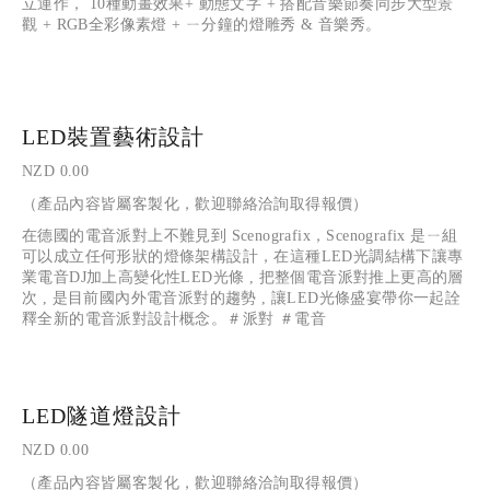
立運作， 10種動畫效果+ 動態文字 + 搭配音樂節奏同步大型景
觀 + RGB全彩像素燈 + ㄧ分鐘的燈雕秀 & 音樂秀。
LED裝置藝術設計
NZD 0.00
（產品內容皆屬客製化，歡迎聯絡洽詢取得報價）
在德國的電音派對上不難見到 Scenografix，Scenografix 是ㄧ組
可以成立任何形狀的燈條架構設計，在這種LED光調結構下讓專
業電音DJ加上高變化性LED光條 , 把整個電音派對推上更高的層
次 , 是目前國內外電音派對的趨勢 , 讓LED光條盛宴帶你一起詮
釋全新的電音派對設計概念。＃派對 ＃電音
LED隧道燈設計
NZD 0.00
（產品內容皆屬客製化，歡迎聯絡洽詢取得報價）