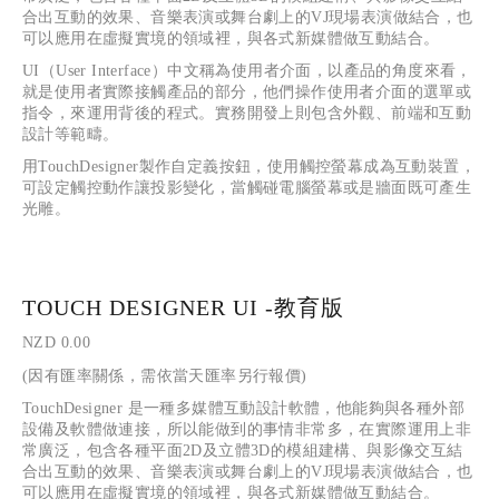
合出互動的效果、音樂表演或舞台劇上的VJ現場表演做結合，也
可以應用在虛擬實境的領域裡，與各式新媒體做互動結合。
UI（User Interface）中文稱為使用者介面，以產品的角度來看，
就是使用者實際接觸產品的部分，他們操作使用者介面的選單或
指令，來運用背後的程式。實務開發上則包含外觀、前端和互動
設計等範疇。
用TouchDesigner製作自定義按鈕，使用觸控螢幕成為互動裝置，
可設定觸控動作讓投影變化，當觸碰電腦螢幕或是牆面既可產生
光雕。
TOUCH DESIGNER UI -教育版
NZD 0.00
(因有匯率關係，需依當天匯率另行報價)
TouchDesigner 是一種多媒體互動設計軟體，他能夠與各種外部
設備及軟體做連接，所以能做到的事情非常多，在實際運用上非
常廣泛，包含各種平面2D及立體3D的模組建構、與影像交互結
合出互動的效果、音樂表演或舞台劇上的VJ現場表演做結合，也
可以應用在虛擬實境的領域裡，與各式新媒體做互動結合。