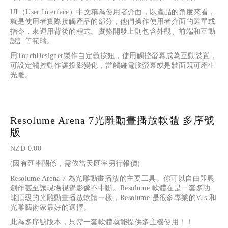
UI（User Interface）中文稱為使用者介面，以產品的角度來看，
就是使用者實際接觸產品的部分，他們操作使用者介面的選單或
指令，來運用背後的程式。實務開發上則包含外觀、前端和互動
設計等範疇。
用TouchDesigner製作自定義按鈕，使用觸控螢幕成為互動裝置，
可設定觸控動作讓投影變化，當觸碰電腦螢幕或是牆面既可產生
光雕。
Resolume Arena 7光雕動畫播放軟體 多序號
版
NZD 0.00
(因有匯率關係，需依當天匯率另行報價)
Resolume Arena 7 
為光雕動畫播放的主要工具。你可以自由即興
創作甚至讓現場視覺影像不中斷。
Resolume 
軟體在是ㄧ套多功
能頂級的光雕動畫播放軟體ㄧ樣，
Resolume 
是很多專業的
VJs 
和
光雕藝術家最好的選擇。
此為多序號版本，只需一套軟體就能提供多主機使用！！