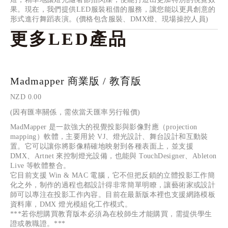
果。現在，我們提供LED服裝租借的服務，讓您能以更具創意的
形式進行舞蹈表演。(價格包含服裝、DMX燈、現場操控人員) 
更多LED產品
Madmapper 商業版 / 教育版
NZD 0.00
(因有匯率關係，需依當天匯率另行報價)
MadMapper 是一款強大的視覺投影與影像對應（projection 
mapping）軟體，主要用於 VJ、燈光設計、舞台設計和互動裝
置。它可以讓你將影像精確地映射到各種表面上，並支援 
DMX、Artnet 來控制燈光設備，也能與 TouchDesigner、Ableton 
Live 等軟體整合。
它目前支援 Win & MAC 電腦，它不但把反鎖的立體投影工作簡
化之外，制作的過程也都設計得非常簡單明瞭，讓藝術家或設計
師可以專注在投影工作內容。目前在最新版本裡也支援網路模板
資料庫，DMX 燈光模組化工作模式。
***若你想購買教育版本必須為在校師生才能購買，需提供學生
證或教職證。***