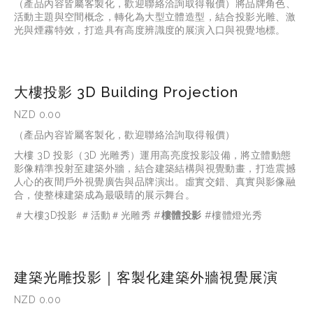
（產品內容皆屬客製化，歡迎聯絡洽詢取得報價）
將品牌角色、
活動主題與空間概念，轉化為大型立體造型，結合投影光雕、激
光與煙霧特效，打造具有高度辨識度的展演入口與視覺地標。
大樓投影 3D Building Projection
NZD 0.00
（產品內容皆屬客製化，歡迎聯絡洽詢取得報價）
大樓
 3D 
投影（
3D 
光雕秀）運用高亮度投影設備，將立體動態
影像精準投射至建築外牆，結合建築結構與視覺動畫，打造震撼
人心的夜間戶外視覺廣告與品牌演出。虛實交錯、真實與影像融
合，使整棟建築成為最吸睛的展示舞台。
＃大樓3D投影 ＃活動＃光雕秀 #
樓體投影
 #樓體燈光秀
建築光雕投影｜客製化建築外牆視覺展演
NZD 0.00