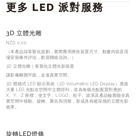
更多 LED 派對服務
3D 立體光雕
NZD 0.00
（本產品採客製化規劃，實際費用將依裝置尺寸、動畫內容及現
場安裝條件評估，歡迎聯絡洽詢。）
3D 立體光雕｜客製化立體光影裝置
讓影像離開平面，走進真實空間。
3D 體積式 LED 顯示系統（3D Volumetric LED Display）透過
大量 LED 光點在空間中立體排列，並為每個光點配置對應的 
X、Y、Z 座標，使文字、LOGO、粒子、波浪及產品輪廓能在真
實空間中移動、旋轉、聚合與消散，形成具有縱深感的立體光影
效果。
旋轉LED燈條