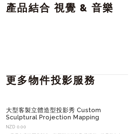
產品結合 視覺 & 音樂
View
View
View
View
fullsize
fullsize
fullsize
fullsize
View
View
View
View
fullsize
fullsize
fullsize
fullsize
更多物件投影服務
大型客製立體造型投影秀 Custom
Sculptural Projection Mapping
NZD 0.00