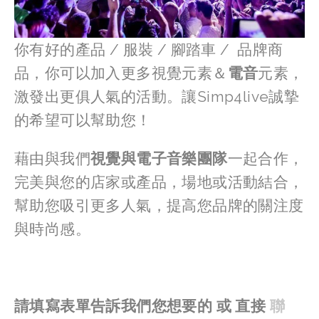
你有好的產品 / 服裝 / 腳踏車 / 品牌商
品，你可以加入更多視覺元素＆
電音
元素，
激發出更俱人氣的活動。讓Simp4live誠摯
的希望可以幫助您！
藉由與我們
視覺與電子音樂團隊
一起合作，
完美與您的店家或產品，場地或活動結合，
幫助您吸引更多人氣，提高您品牌的關注度
與時尚感。
請填寫表單告訴我們您想要的 或 直接
聯