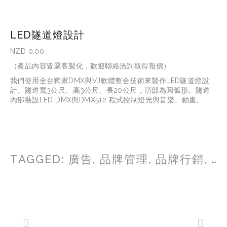
LED隧道燈設計
NZD 0.00
（產品內容皆屬客製化，歡迎聯絡洽詢取得報價）
我們使用全台獨家DMX與VJ軟體整合技術來製作LED隧道燈設
計。隧道寬3公尺、高3公尺、長20公尺，頂部為圓弧形。隧道
內部裝設LED DMX與DMX512 程式控制燈光與音樂、動畫。
TAGGED:
廣告
,
品牌管理
,
品牌行銷
,
企