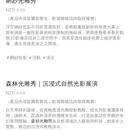
網紗光雕秀
NZD 0.00
（產品內容皆屬客製化，歡迎聯絡洽詢取得報價）
浮空網紗投影不同於普通投影，是將動畫投射於特殊透光幕上，
能有跳脫一般投影幕的框架限制的無框感，更能使觀看者看見動
態3D影像呈現於三度空間中，而其穿透性能使視覺上能穿透影
像，產生前後景深之立體感。
＃網紗投影 ＃活動 ＃演出
森林光雕秀｜沉浸式自然光影展演
NZD 0.00
（產品內容皆屬客製化，歡迎聯絡洽詢取得報價）
白天寧靜的森林，在夜晚透過光雕投影甦醒。燈光與影像灑落林
間，讓樹木、昆蟲與花草彷彿擁有生命，打造如童話世界般的奇
幻夜間體驗。
森林光雕秀
為自然場域注入藝術與科技，創造令人
驚豔、難忘的沉浸式夜晚演出。