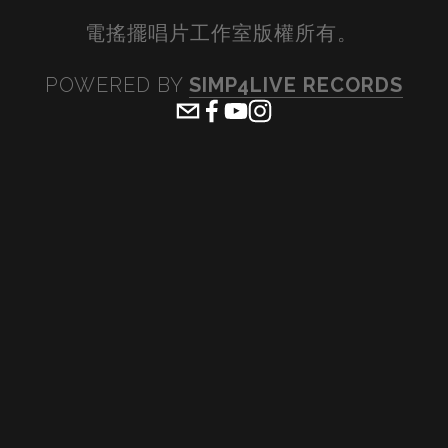
電搖擺唱片工作室版權所有。 
POWERED BY 
SIMP4LIVE RECORDS
View
View
View
View
fullsize
fullsize
fullsize
fullsiz
View
View
View
View
fullsize
fullsize
fullsize
fullsiz