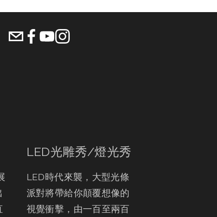
LED光雕秀/燈光秀
展
LED時代來襲，大型光條
出
派對將帶給你顛覆想像的
直
視覺衝擊，由一百至兩百