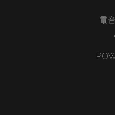
電音
POW
View
Vi
fullsize
ful