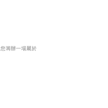
幫助您籌辦一場屬於