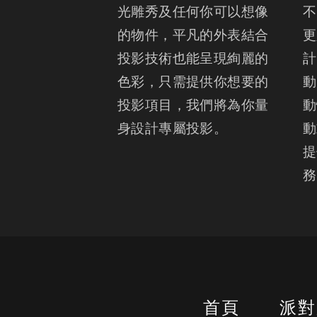
光雕秀及任何你可以想像
不
的物件，平凡的外表結合
更
投影技術也能呈現絢麗的
計
色彩，只需提供你想要的
動
投影項目，我們將為你量
動
身設計專屬投影。
動
提
務
首頁
派對