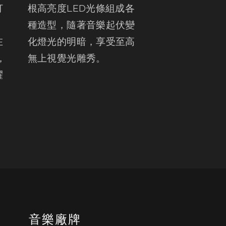
打
根高亮度LED光條組成各
，
種造型，隨著音樂起伏變
在
化燈光的明暗，享受至高
，
無上視覺光雕秀。
耀
書
音樂廠牌