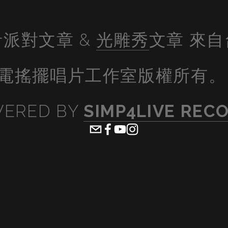
派對文章 & 
光雕秀
文章 來
電搖擺唱片工作室版權所有。
ERED BY 
SIMP4LIVE REC
ew
View
lsize
fullsize